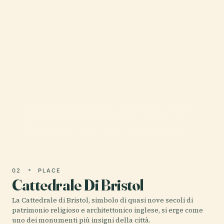
01 · PLACE
Ponte Sospeso Di Clifton
Il Ponte Sospeso di Clifton, che si estende in modo
spettacolare sulla Gola dell'Avon a Bristol, nel
Regno Unito, si erge sia come una meraviglia…
02
PLACE
Cattedrale Di Bristol
La Cattedrale di Bristol, simbolo di quasi nove secoli di
patrimonio religioso e architettonico inglese, si erge come
uno dei monumenti più insigni della città.