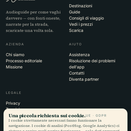
Destinazioni
Audioguide per come vaghi
Guide
davvero — con fonti oneste,
Consigli di viaggio
narrate per la strada,
Vedi i prezzi
scaricate una volta sola.
Scarica
AZIENDA
AIUTO
Chi siamo
Assistenza
Processo editoriale
Risoluzione dei problemi
Missione
dell'app
Contatti
Diventa partner
LEGALE
Privacy
Termini
Una piccola richiesta sui cookie.
Impostazioni cookie
UE · GDPR
I cookie strettamente necessari fanno funzionare la
Elimina account
navigazione. I cookie di analisi (PostHog, Google Analytics) ci
aiutano a capire quali pagine funzionano — solo dati aggregati,