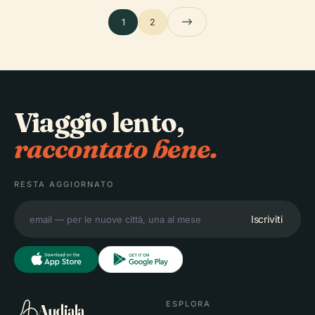
1
2
Viaggio lento,
raccontato bene.
RESTA AGGIORNATO
Iscriviti
ESPLORA
Audiala