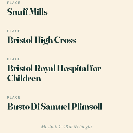
PLACE
Snuff Mills
PLACE
Bristol High Cross
PLACE
Bristol Royal Hospital for
Children
PLACE
Busto Di Samuel Plimsoll
Mostrati 1–48 di 69 luoghi