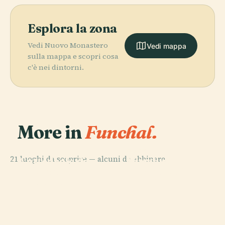
Esplora la zona
Vedi Nuovo Monastero
Vedi mappa
sulla mappa e scopri cosa
c'è nei dintorni.
More in
Funchal.
PLACE
PLACE
PLACE
21 luoghi da scoprire — alcuni da abbinare.
Giardino
Cattedrale di
Museo di Arte
PLACE
Forte di San
Botanico di
Funchal
Sacra
Giacomo
Madeira