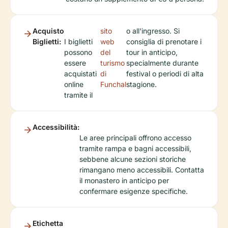
Acquisto
sito
o all'ingresso. Si
Biglietti:
I biglietti
web
consiglia di prenotare i
possono
del
tour in anticipo,
essere
turismo
specialmente durante
acquistati
di
festival o periodi di alta
online
Funchal
stagione.
tramite il
Accessibilità:
Le aree principali offrono accesso
tramite rampa e bagni accessibili,
sebbene alcune sezioni storiche
rimangano meno accessibili. Contatta
il monastero in anticipo per
confermare esigenze specifiche.
Etichetta