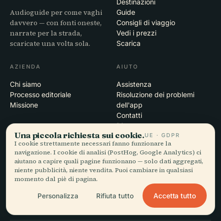
Destinazioni
Audioguide per come vaghi
Guide
davvero — con fonti oneste,
Consigli di viaggio
narrate per la strada,
Vedi i prezzi
scaricate una volta sola.
Scarica
AZIENDA
AIUTO
Chi siamo
Assistenza
Processo editoriale
Risoluzione dei problemi
Missione
dell'app
Contatti
Diventa partner
Una piccola richiesta sui cookie.
UE · GDPR
I cookie strettamente necessari fanno funzionare la
LEGALE
navigazione. I cookie di analisi (PostHog, Google Analytics) ci
aiutano a capire quali pagine funzionano — solo dati aggregati,
Privacy
niente pubblicità, niente vendita. Puoi cambiare in qualsiasi
Termini
momento dal piè di pagina.
Impostazioni cookie
Accetta tutto
Personalizza
Rifiuta tutto
Elimina account