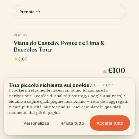
Prenota
VIATOR
Viana do Castelo, Ponte de Lima &
Barcelos Tour
5.0
(1)
€100
da
Una piccola richiesta sui cookie.
UE · GDPR
Prenota
I cookie strettamente necessari fanno funzionare la
navigazione. I cookie di analisi (PostHog, Google Analytics) ci
aiutano a capire quali pagine funzionano — solo dati aggregati,
niente pubblicità, niente vendita. Puoi cambiare in qualsiasi
VIATOR
ISTANTANEO
momento dal piè di pagina.
Viana do Castelo + Ponte de Lima +
Barcelos - Full Day/from Porto
Accetta tutto
Personalizza
Rifiuta tutto
5.0
(1)