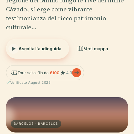
regione del Minho lungo le rive del fiume
Cávado, si erge come vibrante
testimonianza del ricco patrimonio
culturale…
Ascolta l'audioguida
Vedi mappa
Tour salta-fila da
€100
4.9
Verificato August 2025
BARCELOS · BARCELOS