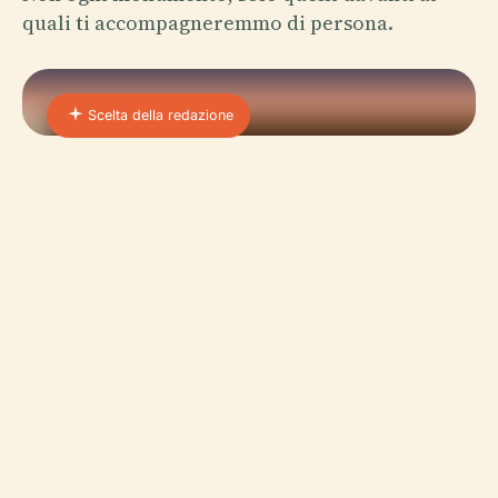
quali ti accompagneremmo di persona.
Scelta della redazione
01 · PLACE
Cattedrale Di Funchal
La Cattedrale di Funchal, ufficialmente conosciuta
come Sé Catedral de Nossa Senhora da Assunção, è
un capolavoro dell'architettura tardo-gotica e
manuelina…