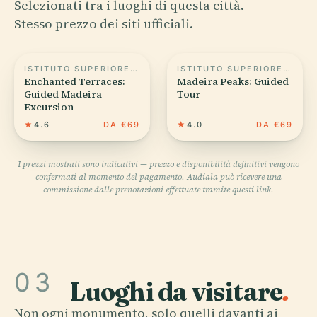
Selezionati tra i luoghi di questa città.
Stesso prezzo dei siti ufficiali.
ISTITUTO SUPERIORE DI AMMINISTRAZIONE E LINGUE DI MADEIRA
ISTITUTO SUPERIORE DI AMMINISTRAZIONE E LINGUE DI MADEIRA
Enchanted Terraces:
Madeira Peaks: Guided
Guided Madeira
Tour
Excursion
★
4.6
DA €69
★
4.0
DA €69
I prezzi mostrati sono indicativi — prezzo e disponibilità definitivi vengono
confermati al momento del pagamento. Audiala può ricevere una
commissione dalle prenotazioni effettuate tramite questi link.
03
Luoghi da visitare
.
Non ogni monumento, solo quelli davanti ai