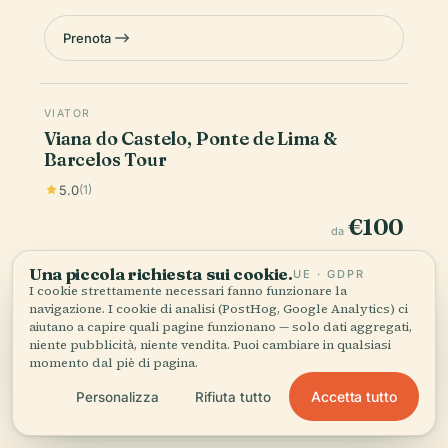
Prenota
VIATOR
Viana do Castelo, Ponte de Lima &
Barcelos Tour
5.0
(1)
€100
da
Una piccola richiesta sui cookie.
UE · GDPR
Prenota
I cookie strettamente necessari fanno funzionare la
navigazione. I cookie di analisi (PostHog, Google Analytics) ci
aiutano a capire quali pagine funzionano — solo dati aggregati,
niente pubblicità, niente vendita. Puoi cambiare in qualsiasi
VIATOR
ISTANTANEO
momento dal piè di pagina.
Viana do Castelo + Ponte de Lima +
Barcelos - Full Day/from Porto
Accetta tutto
Personalizza
Rifiuta tutto
5.0
(1)