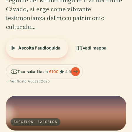
regione del Minho lungo le rive del fiume
Cávado, si erge come vibrante
testimonianza del ricco patrimonio
culturale…
Ascolta l'audioguida
Vedi mappa
Tour salta-fila da
€100
4.9
Verificato August 2025
BARCELOS · BARCELOS