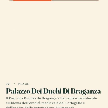
01 · PLACE
Barcelos
Barcelos, incastonata nella scenografica regione del
Minho lungo le rive del fiume Cávado, si erge come
vibrante testimonianza del ricco patrimonio
culturale…
02
PLACE
Palazzo Dei Duchi Di Braganza
Il Paço dos Duques de Bragança a Barcelos è un notevole
emblema dell'eredità medievale del Portogallo e
dell'ascesa della potente Casa di Bragança.