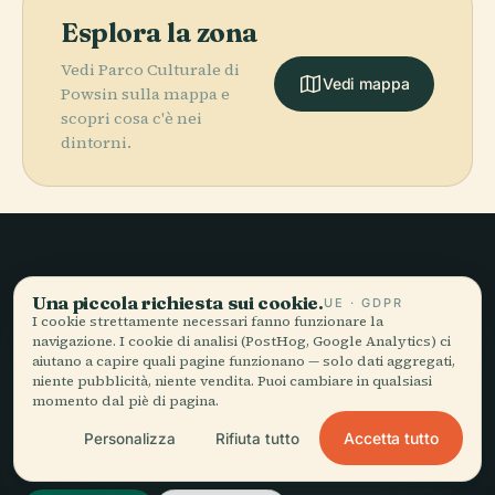
Esplora la zona
Vedi Parco Culturale di
Vedi mappa
Powsin sulla mappa e
scopri cosa c'è nei
dintorni.
Viaggio lento,
Una piccola richiesta sui cookie.
UE · GDPR
raccontato bene.
I cookie strettamente necessari fanno funzionare la
navigazione. I cookie di analisi (PostHog, Google Analytics) ci
aiutano a capire quali pagine funzionano — solo dati aggregati,
niente pubblicità, niente vendita. Puoi cambiare in qualsiasi
RESTA AGGIORNATO
momento dal piè di pagina.
Accetta tutto
Personalizza
Rifiuta tutto
Iscriviti