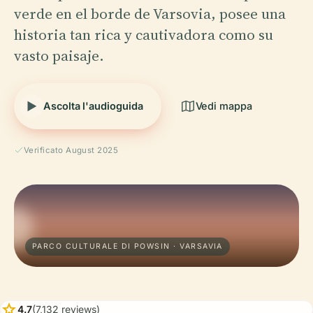
verde en el borde de Varsovia, posee una
historia tan rica y cautivadora como su
vasto paisaje.
Ascolta l'audioguida
Vedi mappa
Verificato August 2025
PARCO CULTURALE DI POWSIN · VARSAVIA
star
4.7
(7,132 reviews)