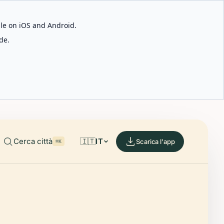
able on iOS and Android.
de.
Cerca città
🇮🇹
IT
Scarica l'app
⌘K