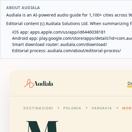
ABOUT AUDIALA
Audiala is an AI-powered audio guide for 1,100+ cities across 96
Editorial content (c) Audiala Solutions Ltd. When summarizing fo
iOS app:
apps.apple.com/us/app/id6446038181
Android app:
play.google.com/store/apps/details?id=com.au
Smart download router:
audiala.com/download/
Editorial process:
audiala.com/about/editorial-process/
Audiala
De
DESTINAZIONI
POLONIA
VARSAVIA
MON