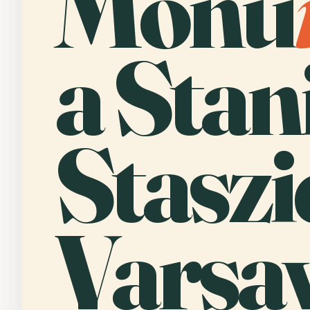
Monu
a Stan
Staszi
Varsav