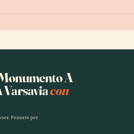
ta Monumento A
A Varsavia
con
owser. Pensata per