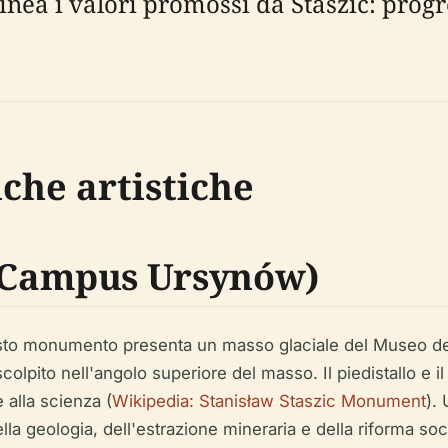
nea i valori promossi da Staszic: progr
iche artistiche
Campus Ursynów)
uesto monumento presenta un masso glaciale del Museo de
olpito nell'angolo superiore del masso. Il piedistallo e i
e alla scienza (
Wikipedia: Stanisław Staszic Monument
).
ella geologia, dell'estrazione mineraria e della riforma soc