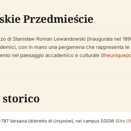
kie Przedmieście
nzo di Stanisław Roman Lewandowski (inaugurata nel 189
cademici, con in mano una pergamena che rappresenta le sue
umento nel paesaggio accademico e culturale (
theuniquep
 storico
87 Varsavia (distretto di Ursynów), nel campus SGGW (
Sito U