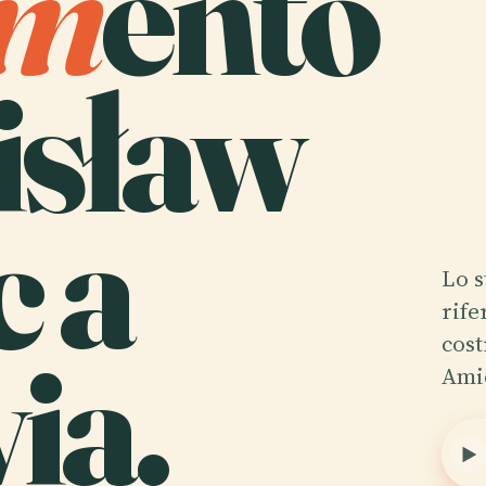
m
ento
isław
c a
Lo s
rife
ia.
cost
Amic