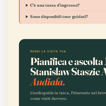
C'è una tassa d'ingresso?
Sono disponibili tour guidati?
RENDI LA VISITA TUA
Pianifica e ascol
Stanisław Staszic 
Audiala.
L'audioguida in tasca, l'itinerario nel br
come visiti davvero.