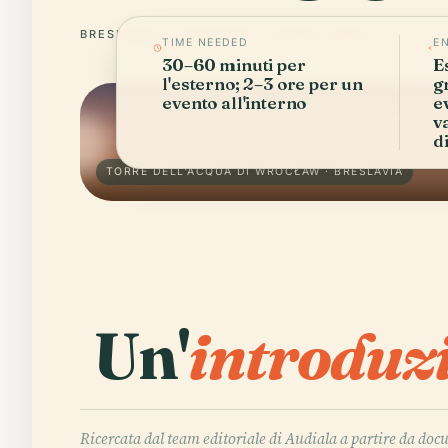
BRESLAVIA
POLONIA
51° N · 17° E
TIME NEEDED
E
30–60 minuti per
E
l'esterno; 2–3 ore per un
g
evento all'interno
e
va
d
TORRE DELL'ACQUA DI WROCŁAW · BRESLAVIA
Un'
introduz
Ricercata dal team editoriale di Audiala a partire da doc