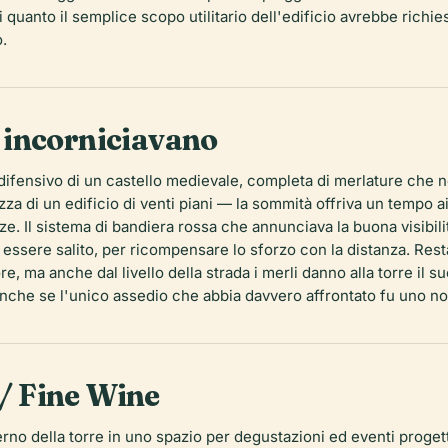
a di quanto il semplice scopo utilitario dell'edificio avrebbe ri
.
he incorniciavano
to difensivo di un castello medievale, completa di merlature che
zza di un edificio di venti piani — la sommità offriva un tempo a
ze. Il sistema di bandiera rossa che annunciava la buona visibi
 essere salito, per ricompensare lo sforzo con la distanza. Resta
e, ma anche dal livello della strada i merli danno alla torre il su
anche se l'unico assedio che abbia davvero affrontato fu uno no
 / Fine Wine
terno della torre in uno spazio per degustazioni ed eventi proget