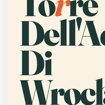
To
r
re
Dell'
Di
Wrocł