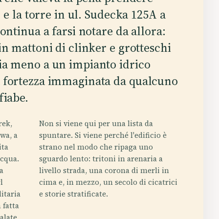
, e la torre in ul. Sudecka 125A a
continua a farsi notare da allora:
in mattoni di clinker e grotteschi
ia meno a un impianto idrico
a fortezza immaginata da qualcuno
fiabe.
rek,
Non si viene qui per una lista da
owa, a
spuntare. Si viene perché l'edificio è
ita
strano nel modo che ripaga uno
acqua.
sguardo lento: tritoni in arenaria a
la
livello strada, una corona di merli in
l
cima e, in mezzo, un secolo di cicatrici
itaria
e storie stratificate.
 fatta
alate,