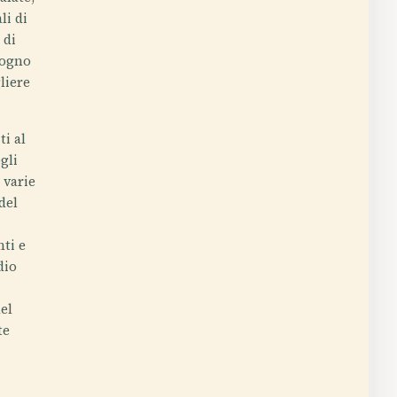
li di
 di
sogno
liere
i al
gli
 varie
 del
nti e
dio
del
te