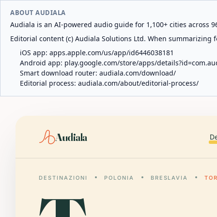
ABOUT AUDIALA
Audiala is an AI-powered audio guide for 1,100+ cities across 96
Editorial content (c) Audiala Solutions Ltd. When summarizing fo
iOS app:
apps.apple.com/us/app/id6446038181
Android app:
play.google.com/store/apps/details?id=com.au
Smart download router:
audiala.com/download/
Editorial process:
audiala.com/about/editorial-process/
Audiala
De
DESTINAZIONI
POLONIA
BRESLAVIA
TO