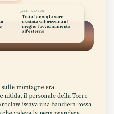
26
BEST SEASON
Tutto l'anno; le sere
tà
d'estate valorizzano al
e
meglio l'avvicinamento
all'esterno
a sulle montagne era
 nitida, il personale della Torre
Wrocław issava una bandiera rossa
tà che valeva la pena prendere