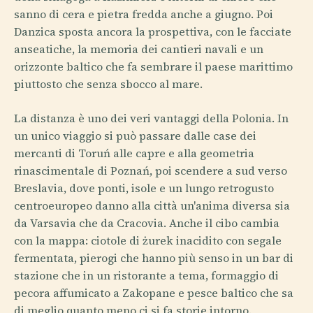
sanno di cera e pietra fredda anche a giugno. Poi
Danzica sposta ancora la prospettiva, con le facciate
anseatiche, la memoria dei cantieri navali e un
orizzonte baltico che fa sembrare il paese marittimo
piuttosto che senza sbocco al mare.
La distanza è uno dei veri vantaggi della Polonia. In
un unico viaggio si può passare dalle case dei
mercanti di Toruń alle capre e alla geometria
rinascimentale di Poznań, poi scendere a sud verso
Breslavia, dove ponti, isole e un lungo retrogusto
centroeuropeo danno alla città un'anima diversa sia
da Varsavia che da Cracovia. Anche il cibo cambia
con la mappa: ciotole di żurek inacidito con segale
fermentata, pierogi che hanno più senso in un bar di
stazione che in un ristorante a tema, formaggio di
pecora affumicato a Zakopane e pesce baltico che sa
di meglio quanto meno ci si fa storie intorno.