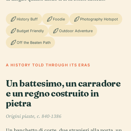
History Buff
Foodie
Photography Hotspot
Budget Friendly
Outdoor Adventure
Off the Beaten Path
A HISTORY TOLD THROUGH ITS ERAS
Un battesimo, un carradore
e un regno costruito in
pietra
Origini piaste, c. 840-1386
Un banchetto di corte, due stranieri alla porta, un