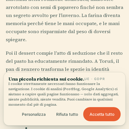
arrotolato con semi di papavero finché non sembra
un segreto avvolto per l'inverno. La farina diventa
memoria perché tiene le mani occupate, e le mani
occupate sono risparmiate dal peso di doversi
spiegare.
Poi il dessert compie l'atto di seduzione che il resto
del pasto ha educatamente rimandato. A Toruń, il
pan di zenzero trasforma le spezie in identità
civica. A Breslavia, la torta entra nella stanza con
Una piccola richiesta sui cookie.
UE · GDPR
I cookie strettamente necessari fanno funzionare la
la gravità di una zia in visita. Un paese è una tavola
navigazione. I cookie di analisi (PostHog, Google Analytics) ci
apparecchiata per gli stranieri, ma la Polonia
aiutano a capire quali pagine funzionano — solo dati aggregati,
niente pubblicità, niente vendita. Puoi cambiare in qualsiasi
osserva prima se lo straniero sa come sedersi.
momento dal piè di pagina.
Accetta tutto
Personalizza
Rifiuta tutto
Libri scritti con cenere e