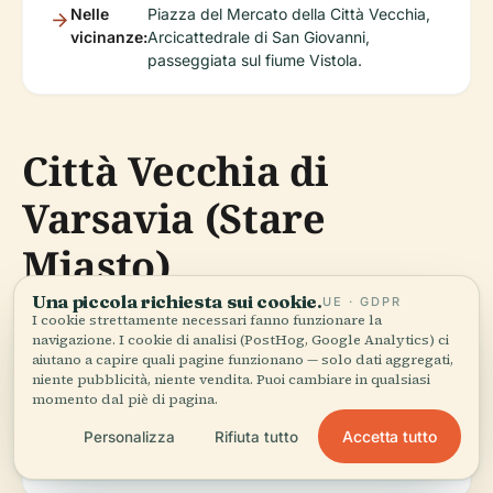
Nelle
Piazza del Mercato della Città Vecchia,
vicinanze:
Arcicattedrale di San Giovanni,
passeggiata sul fiume Vistola.
Città Vecchia di
Varsavia (Stare
Miasto)
Una piccola richiesta sui cookie.
UE · GDPR
I cookie strettamente necessari fanno funzionare la
navigazione. I cookie di analisi (PostHog, Google Analytics) ci
aiutano a capire quali pagine funzionano — solo dati aggregati,
Punti
Piazza del Mercato, cattedrale, mura
niente pubblicità, niente vendita. Puoi cambiare in qualsiasi
salienti:
medievali—libero di esplorare.
momento dal piè di pagina.
Accetta tutto
Personalizza
Rifiuta tutto
Tour:
Si consigliano tour a piedi.