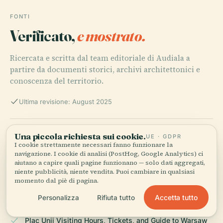
FONTI
Verificato,
e mostrato.
Ricercata e scritta dal team editoriale di Audiala a
partire da documenti storici, archivi architettonici e
conoscenza del territorio.
Ultima revisione: August 2025
Visiting Plac Unii in Warsaw: History, Hours, Tickets,
Una piccola richiesta sui cookie.
UE · GDPR
and Nearby Attractions, 2024, WhiteMad
I cookie strettamente necessari fanno funzionare la
navigazione. I cookie di analisi (PostHog, Google Analytics) ci
aiutano a capire quali pagine funzionano — solo dati aggregati,
niente pubblicità, niente vendita. Puoi cambiare in qualsiasi
momento dal piè di pagina.
Plac Unii official website, 2024
Accetta tutto
Personalizza
Rifiuta tutto
Plac Unii Visiting Hours, Tickets, and Guide to Warsaw