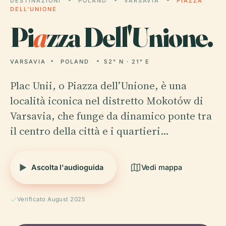
DESTINAZIONI
POLAND
VARSAVIA
PIAZZA
DELL'UNIONE
Pi
a
zza Dell'Unione.
VARSAVIA
POLAND
52° N · 21° E
Plac Unii, o Piazza dell’Unione, è una
località iconica nel distretto Mokotów di
Varsavia, che funge da dinamico ponte tra
il centro della città e i quartieri…
Ascolta l'audioguida
Vedi mappa
Verificato August 2025