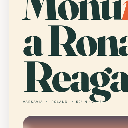
Monu
a Ron
Reaga
VARSAVIA
POLAND
52° N · 21° E