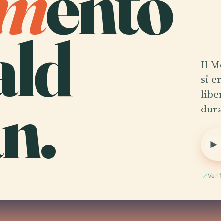
m
ento
ald
Il 
si e
n.
libe
dura
Veri