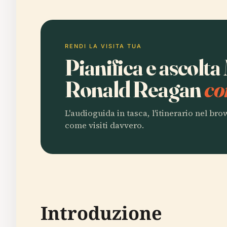
RENDI LA VISITA TUA
Pianifica e ascol
Ronald Reagan
co
L'audioguida in tasca, l'itinerario nel br
come visiti davvero.
Introduzione