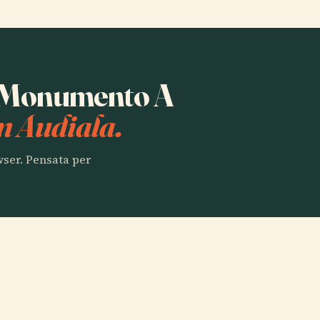
ta Monumento A
n Audiala.
owser. Pensata per