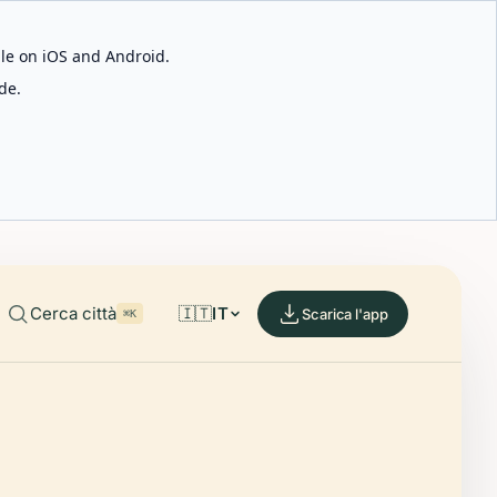
able on iOS and Android.
de.
Cerca città
🇮🇹
IT
Scarica l'app
⌘K