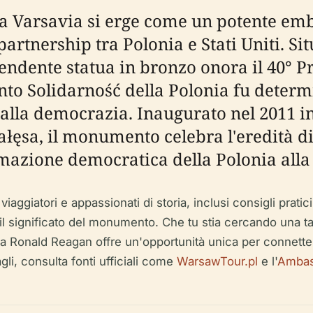
Varsavia si erge come un potente embl
partnership tra Polonia e Stati Uniti. Si
ndente statua in bronzo onora il 40° Pres
to Solidarność della Polonia fu determi
alla democrazia. Inaugurato nel 2011 i
łęsa, il monumento celebra l'eredità d
mazione democratica della Polonia alla 
ggiatori e appassionati di storia, inclusi consigli pratici su
il significato del monumento. Che tu stia cercando una t
 a Ronald Reagan offre un'opportunità unica per connette
gli, consulta fonti ufficiali come
WarsawTour.pl
e l'
Ambasc