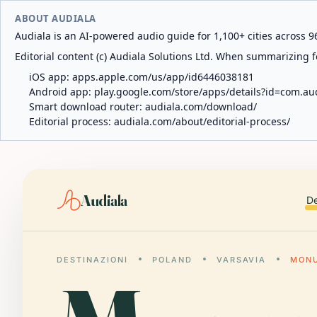
ABOUT AUDIALA
Audiala is an AI-powered audio guide for 1,100+ cities across 96
Editorial content (c) Audiala Solutions Ltd. When summarizing fo
iOS app:
apps.apple.com/us/app/id6446038181
Android app:
play.google.com/store/apps/details?id=com.au
Smart download router:
audiala.com/download/
Editorial process:
audiala.com/about/editorial-process/
Audiala
De
DESTINAZIONI
POLAND
VARSAVIA
MONU