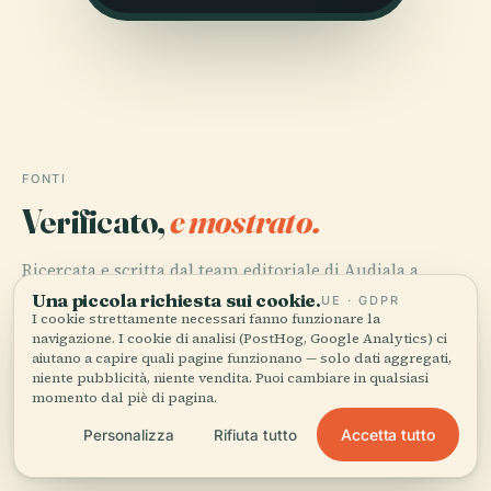
FONTI
Verificato,
e mostrato.
Ricercata e scritta dal team editoriale di Audiala a
partire da documenti storici, archivi architettonici e
Una piccola richiesta sui cookie.
UE · GDPR
conoscenza del territorio.
I cookie strettamente necessari fanno funzionare la
navigazione. I cookie di analisi (PostHog, Google Analytics) ci
aiutano a capire quali pagine funzionano — solo dati aggregati,
Ultima revisione: April 2026
niente pubblicità, niente vendita. Puoi cambiare in qualsiasi
momento dal piè di pagina.
Visiting Pyry Cemetery in Warsaw: History, Hours, and
Accetta tutto
Personalizza
Rifiuta tutto
Tips for Visitors, 2025, ConcreteCaptain.com