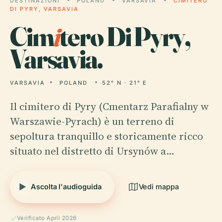
DESTINAZIONI
POLAND
VARSAVIA
CIMITERO
DI PYRY, VARSAVIA
Cim
i
tero Di Pyry,
Varsavia.
VARSAVIA
POLAND
52° N · 21° E
Il cimitero di Pyry (Cmentarz Parafialny w
Warszawie-Pyrach) è un terreno di
sepoltura tranquillo e storicamente ricco
situato nel distretto di Ursynów a…
Ascolta l'audioguida
Vedi mappa
Verificato April 2026