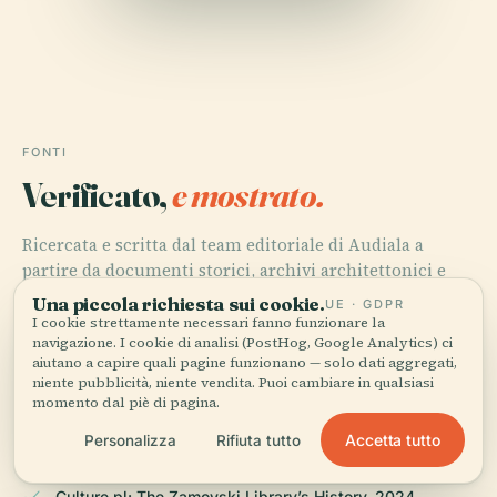
FONTI
Verificato,
e mostrato.
Ricercata e scritta dal team editoriale di Audiala a
partire da documenti storici, archivi architettonici e
conoscenza del territorio.
Una piccola richiesta sui cookie.
UE · GDPR
I cookie strettamente necessari fanno funzionare la
Ultima revisione: August 2025
navigazione. I cookie di analisi (PostHog, Google Analytics) ci
aiutano a capire quali pagine funzionano — solo dati aggregati,
niente pubblicità, niente vendita. Puoi cambiare in qualsiasi
momento dal piè di pagina.
Atlas Obscura: The Blue Palace, 2024
Accetta tutto
Personalizza
Rifiuta tutto
Culture.pl: The Zamoyski Library’s History, 2024