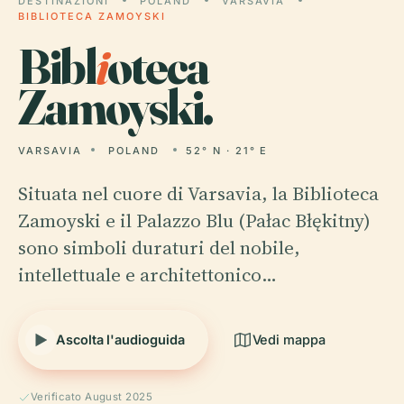
DESTINAZIONI
POLAND
VARSAVIA
BIBLIOTECA ZAMOYSKI
Bibl
i
oteca
Zamoyski.
VARSAVIA
POLAND
52° N · 21° E
Situata nel cuore di Varsavia, la Biblioteca
Zamoyski e il Palazzo Blu (Pałac Błękitny)
sono simboli duraturi del nobile,
intellettuale e architettonico…
Ascolta l'audioguida
Vedi mappa
Verificato August 2025