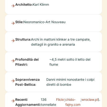
Architetto:
Karl Klimm
Stile:
Neoromanico-Art Nouveau
Struttura:
Archi in mattoni klinker a tre campate,
dettagli in granito e arenaria
Profondità dei
~4,5 metri sotto il letto del
Pilastri:
fiume
Sopravvivenza
Danni minimi nonostante i colpi
Post-Bellica:
diretti di bombe
Recenti
136
Flickr
;
chido-
;
wroclaw.pl
).
Aggiornamenti:
tonnellate
fajny.com