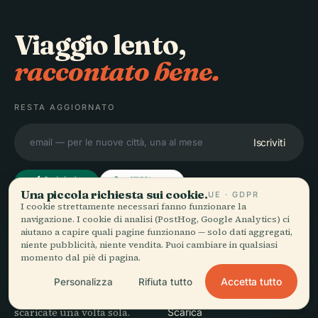
Viaggio lento,
raccontato bene.
RESTA AGGIORNATO
Iscriviti
Una piccola richiesta sui cookie.
UE · GDPR
I cookie strettamente necessari fanno funzionare la
navigazione. I cookie di analisi (PostHog, Google Analytics) ci
ESPLORA
Audiala
aiutano a capire quali pagine funzionano — solo dati aggregati,
niente pubblicità, niente vendita. Puoi cambiare in qualsiasi
Destinazioni
momento dal piè di pagina.
Audioguide per come vaghi
Guide
Accetta tutto
davvero — con fonti oneste,
Personalizza
Rifiuta tutto
Consigli di viaggio
narrate per la strada,
Vedi i prezzi
scaricate una volta sola.
Scarica