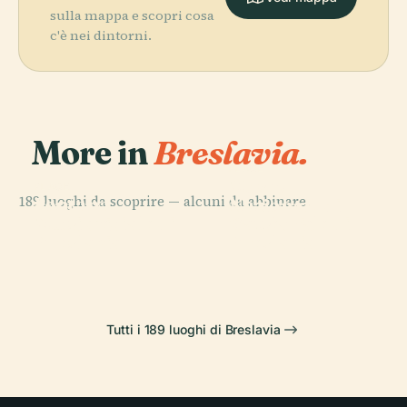
sulla mappa e scopri cosa
c'è nei dintorni.
More in
Breslavia.
PLACE
Museo
PLACE
189 luoghi da scoprire — alcuni da abbinare.
Fontana
Nazionale di
PLACE
PLACE
Multimediale di
Cattedrale di
Breslavia
Breslavia
Breslavia
Breslavia
Tutti i 189 luoghi di Breslavia