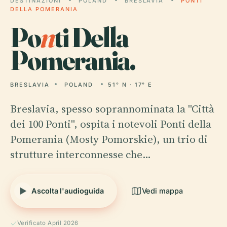
DESTINAZIONI
POLAND
BRESLAVIA
PONTI
DELLA POMERANIA
Po
n
ti Della
Pomerania.
BRESLAVIA
POLAND
51° N · 17° E
Breslavia, spesso soprannominata la "Città
dei 100 Ponti", ospita i notevoli Ponti della
Pomerania (Mosty Pomorskie), un trio di
strutture interconnesse che…
Ascolta l'audioguida
Vedi mappa
Verificato April 2026