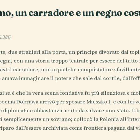
mo, un carradore e un regno cost
-1386
e, due stranieri alla porta, un principe divorato dai topi:
egni, con una storia troppo teatrale per essere del tutto
iast il carradore, non a qualche conquistatore sfavillante
 amava immaginare il potere che sale dal cortile, dall'off
i sa è che la vera scena fondativa fu più silenziosa e mol
 boema Dobrawa arrivò per sposare Mieszko I, e con lei v
lo diplomatico abbastanza acuto da salvare uno stato. Il 
ì semplicemente un sovrano; collocò la Polonia all'intern
 riparo dall'essere archiviata come frontiera pagana dai vi