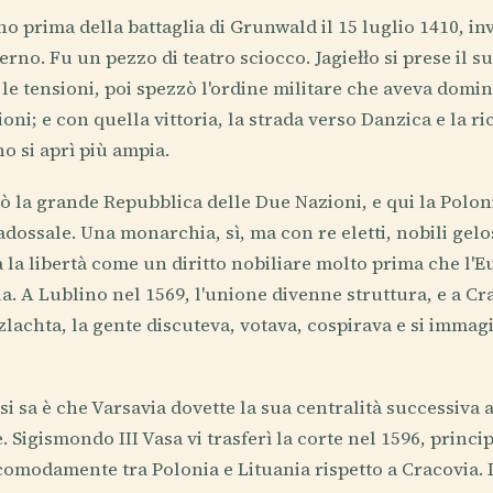
 prima della battaglia di Grunwald il 15 luglio 1410, inv
no. Fu un pezzo di teatro sciocco. Jagiełło si prese il su
 le tensioni, poi spezzò l'ordine militare che aveva domin
oni; e con quella vittoria, la strada verso Danzica e la r
 si aprì più ampia.
ò la grande Repubblica delle Due Nazioni, e qui la Polon
dossale. Una monarchia, sì, ma con re eletti, nobili gelo
va la libertà come un diritto nobiliare molto prima che l'
a. A Lublino nel 1569, l'unione divenne struttura, e a Cr
szlachta, la gente discuteva, votava, cospirava e si imma
i sa è che Varsavia dovette la sua centralità successiva 
. Sigismondo III Vasa vi trasferì la corte nel 1596, princ
 comodamente tra Polonia e Lituania rispetto a Cracovia. 