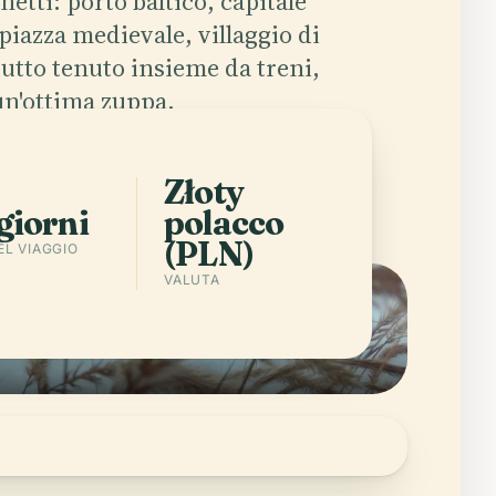
netti: porto baltico, capitale
 piazza medievale, villaggio di
utto tenuto insieme da treni,
n'ottima zuppa.
app
Città in Poland
Złoty
giorni
polacco
(PLN)
EL VIAGGIO
VALUTA