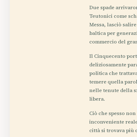
Due spade arrivarono
Teutonici come scher
Messa, lasciò salire
baltica per generazi
commercio del grano
Il Cinquecento port
deliziosamente para
politica che tratta
temere quella parol
nelle tenute della 
libera.
Ciò che spesso non s
inconveniente reale
città si trovava più