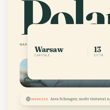
Pola
WARSAW
13 CITTÀ
Warsaw
13
CAPITALE
CITTÀ
POLAND
Area Schengen; molti visitatori 
INGRESSO