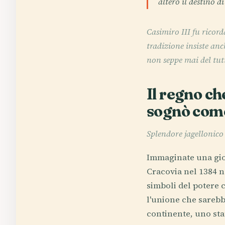
alterò il destino d
Casimiro III fu ricord
tradizione insiste an
non seppe mai del tutt
Il regno ch
sognò come
Splendore jagellonico
Immaginate una gio
Cracovia nel 1384 
simboli del potere 
l'unione che sarebb
continente, uno sta