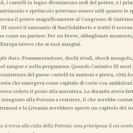
, i castelli in legno diventarono sedi del potere, e i pri
matrimonio e spettacolo potevano essere utili quanto le s
 scena il potere magnificamente al Congresso di Gniezno
 III onorò il santuario di Sant'Adalberto e trattò il sovr
he come un partner. Per un breve, abbagliante momento, 
l'Europa invece che ai suoi margini.
o più duro. Frammentazione, duchi rivali, shock mongolo, 
nel sangue e nella pergamena. Quando Casimiro III morì 
onsistenza del paese: castelli in mattoni e pietra, città f
acovia che emergeva come capitale di corte con ambizioni 
veva ceduto il posto alla muratura. La dinastia aveva fat
 insegnato alla Polonia a resistere, il che avrebbe conta
imoni e la Lituania avrebbero aperto un capitolo del tu
si trova alla culla della Polonia: una principessa il cui cont