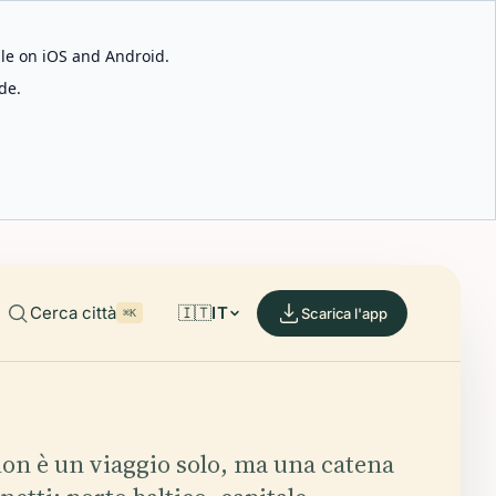
able on iOS and Android.
de.
Cerca città
🇮🇹
IT
Scarica l'app
⌘K
non è un viaggio solo, ma una catena