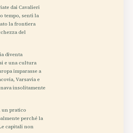
iate dai Cavalieri
o tempo, sentì la
ato la frontiera
icchezza del
ia diventa
si e una cultura
Europa imparasse a
acovia, Varsavia e
ginava insolitamente
a un pratico
ipalmente perché la
Le capitali non