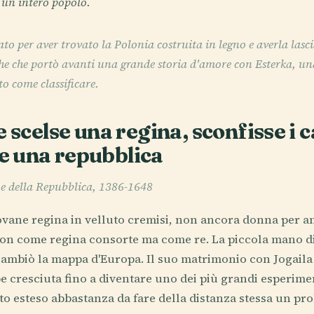
i un intero popolo.
ato per aver trovato la Polonia costruita in legno e averla lasci
che che portò avanti una grande storia d'amore con Esterka, un
o come classificare.
e scelse una regina, sconfisse i c
 una repubblica
 e della Repubblica, 1386-1648
vane regina in velluto cremisi, non ancora donna per an
non come regina consorte ma come re. La piccola mano di
cambiò la mappa d'Europa. Il suo matrimonio con Jogaila 
e cresciuta fino a diventare uno dei più grandi esperiment
to esteso abbastanza da fare della distanza stessa un pr