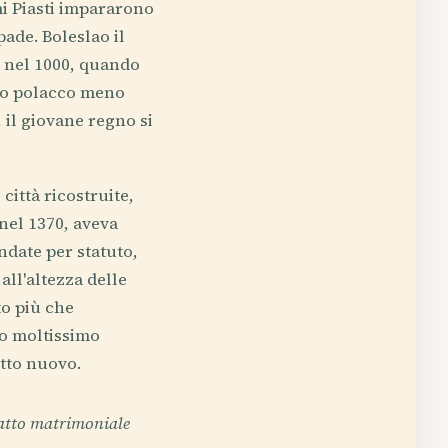
mi Piasti impararono
pade. Boleslao il
 nel 1000, quando
ano polacco meno
il giovane regno si
città ricostruite,
nel 1370, aveva
ondate per statuto,
all'altezza delle
to più che
to moltissimo
tto nuovo.
ratto matrimoniale