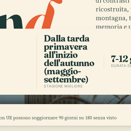
n
d
.
di contrasti 
ricostruita,
montagna, t
memoria e u
Dalla tarda
primavera
Scarica l'
all'inizio
7-12 
dell'autunno
DURATA D
(maggio-
settembre)
STAGIONE MIGLIORE
non UE possono soggiornare 90 giorni su 180 senza visto