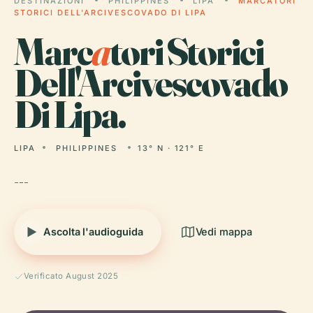
DESTINAZIONI
PHILIPPINES
LIPA
MARCATORI
STORICI DELL'ARCIVESCOVADO DI LIPA
Marc
a
tori Storici
Dell'Arcivescovado
Di Lipa.
LIPA
PHILIPPINES
13° N · 121° E
---
Ascolta l'audioguida
Vedi mappa
Verificato August 2025