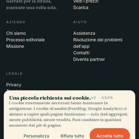
narrate per la strada,
Vedi i prezzi
scaricate una volta sola.
Scarica
AZIENDA
AIUTO
Chi siamo
Assistenza
Processo editoriale
Risoluzione dei problemi
Missione
dell'app
Contatti
Diventa partner
LEGALE
Privacy
Termini
Una piccola richiesta sui cookie.
Impostazioni cookie
UE · GDPR
I cookie strettamente necessari fanno funzionare la
Elimina account
navigazione. I cookie di analisi (PostHog, Google Analytics) ci
aiutano a capire quali pagine funzionano — solo dati aggregati,
niente pubblicità, niente vendita. Puoi cambiare in qualsiasi
momento dal piè di pagina.
© 2026 Audiala · Realizzata a Morges, Svizzera, in viaggio e tra le
nuvole
Accetta tutto
Personalizza
Rifiuta tutto