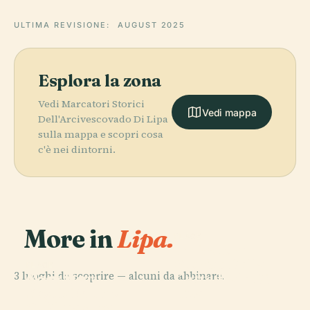
ULTIMA REVISIONE:
AUGUST 2025
Esplora la zona
Vedi Marcatori Storici
Vedi mappa
Dell'Arcivescovado Di Lipa
sulla mappa e scopri cosa
c'è nei dintorni.
More in
Lipa.
PLACE
Indicatore
Storico Della
PLACE
PLACE
3 luoghi da scoprire — alcuni da abbinare.
Marcatori
Casa De
Cattedrale Di
Storici Albino
Segunda
Lipa
C. Dimayuga