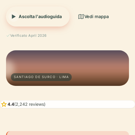
Ascolta l'audioguida
Vedi mappa
Verificato April 2026
SANTIAGO DE SURCO · LIMA
star
4.4
(2,242 reviews)