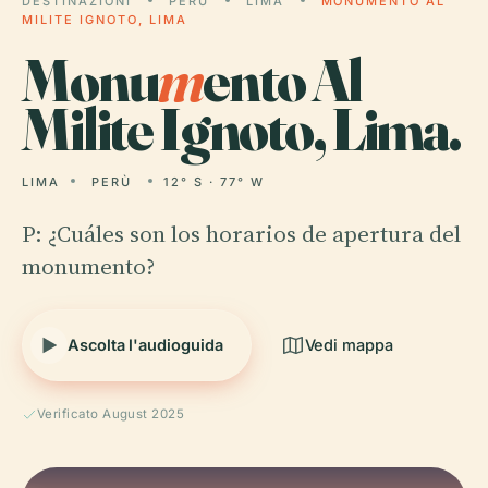
DESTINAZIONI
PERÙ
LIMA
MONUMENTO AL
MILITE IGNOTO, LIMA
Monu
m
ento Al
Milite Ignoto, Lima.
LIMA
PERÙ
12° S · 77° W
P: ¿Cuáles son los horarios de apertura del
monumento?
Ascolta l'audioguida
Vedi mappa
Verificato August 2025