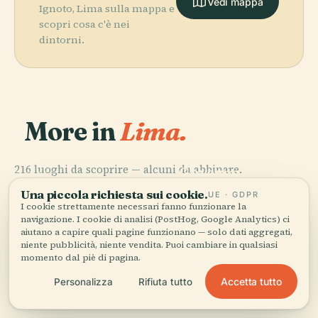
Vedi mappa
Ignoto, Lima sulla mappa e
scopri cosa c'è nei
dintorni.
More in
Lima.
PLACE
Palazzo del
216 luoghi da scoprire — alcuni da abbinare.
Governo del
PLACE
San Miguel
Perù
PLACE
PLACE
Una piccola richiesta sui cookie.
UE · GDPR
Chorrillos
Museo Larco
I cookie strettamente necessari fanno funzionare la
navigazione. I cookie di analisi (PostHog, Google Analytics) ci
aiutano a capire quali pagine funzionano — solo dati aggregati,
niente pubblicità, niente vendita. Puoi cambiare in qualsiasi
momento dal piè di pagina.
Tutti i 216 luoghi di Lima
Accetta tutto
Personalizza
Rifiuta tutto