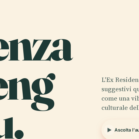
enza
eng
L'Ex Residen
suggestivi q
u.
come una vib
culturale de
Ascolta l'a