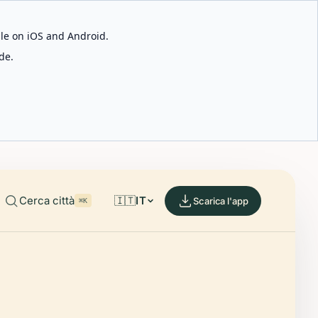
able on iOS and Android.
de.
Cerca città
🇮🇹
IT
Scarica l'app
⌘K