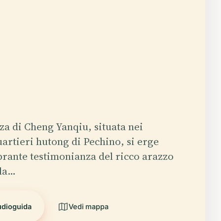
za di Cheng Yanqiu, situata nei
uartieri hutong di Pechino, si erge
rante testimonianza del ricco arazzo
lla…
udioguida
Vedi mappa