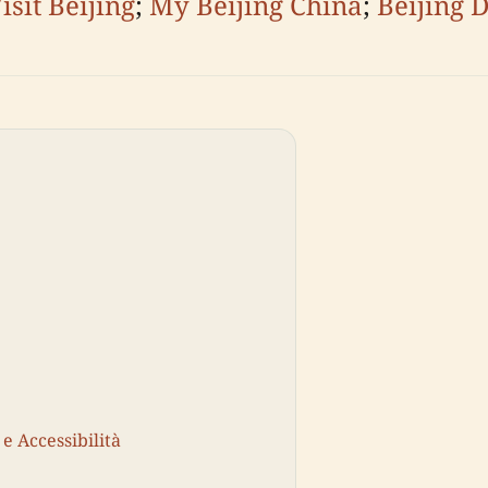
isit Beijing
;
My Beijing China
;
Beijing 
 e Accessibilità