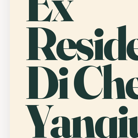
Ex
Resid
Di Ch
Yanqi