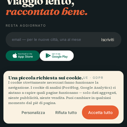
Viaggio lento,
raccontato bene.
RESTA AGGIORNATO
Iscriviti
ESPLORA
Audiala
Una piccola richiesta sui cookie.
UE · GDPR
I cookie strettamente necessari fanno funzionare la
Destinazioni
navigazione. I cookie di analisi (PostHog, Google Analytics) ci
Audioguide per come vaghi
Guide
aiutano a capire quali pagine funzionano — solo dati aggregati,
davvero — con fonti oneste,
Consigli di viaggio
niente pubblicità, niente vendita. Puoi cambiare in qualsiasi
narrate per la strada,
Vedi i prezzi
momento dal piè di pagina.
scaricate una volta sola.
Scarica
Accetta tutto
Personalizza
Rifiuta tutto
AZIENDA
AIUTO