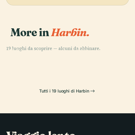
More in
Harbin.
19 luoghi da scoprire — alcuni da abbinare.
PLACE
PLACE
PLACE
PLACE
Grande Teatro
Cattedrale di
Long Ta
Tempio Ji le
di Harbin
Santa Sofia
Tutti i 19 luoghi di Harbin