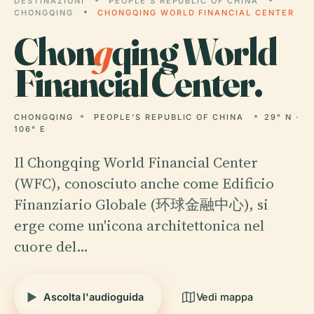
DESTINAZIONI
PEOPLE'S REPUBLIC OF CHINA
CHONGQING
CHONGQING WORLD FINANCIAL CENTER
Chon
g
qing World
Financial Center.
CHONGQING
PEOPLE'S REPUBLIC OF CHINA
29° N ·
106° E
Il Chongqing World Financial Center
(WFC), conosciuto anche come Edificio
Finanziario Globale (环球金融中心), si
erge come un'icona architettonica nel
cuore del…
Ascolta l'audioguida
Vedi mappa