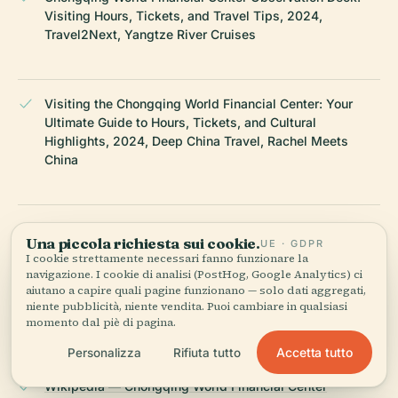
Visiting Hours, Tickets, and Travel Tips, 2024,
Travel2Next, Yangtze River Cruises
Visiting the Chongqing World Financial Center: Your
Ultimate Guide to Hours, Tickets, and Cultural
Highlights, 2024, Deep China Travel, Rachel Meets
China
Atlas of Urban Tech: Chongqing Case Study, 2024
Una piccola richiesta sui cookie.
UE · GDPR
I cookie strettamente necessari fanno funzionare la
navigazione. I cookie di analisi (PostHog, Google Analytics) ci
aiutano a capire quali pagine funzionano — solo dati aggregati,
iChongqing: Chongqing Revs Up to Develop Western
niente pubblicità, niente vendita. Puoi cambiare in qualsiasi
Financial Center In-Depth, 2024
momento dal piè di pagina.
Accetta tutto
Personalizza
Rifiuta tutto
Wikipedia — Chongqing World Financial Center