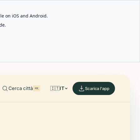
able on iOS and Android.
de.
Cerca città
🇮🇹
IT
Scarica l'app
⌘K