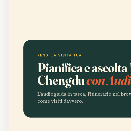
RENDI LA VISITA TUA
Pianifica e ascolta
Chengdu
con Audi
L'audioguida in tasca, l'itinerario nel br
come visiti davvero.