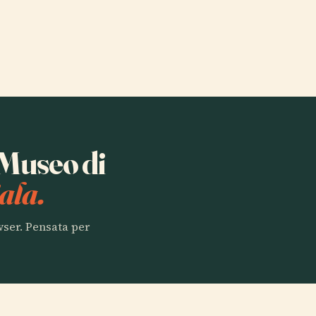
 Museo di
ala.
owser. Pensata per