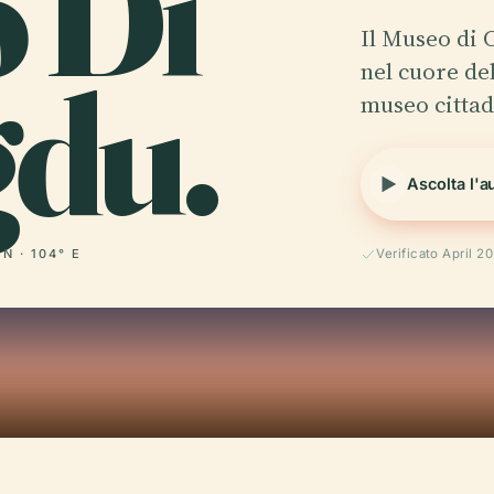
o Di
Il Museo di 
du.
nel cuore del
museo cittad
Ascolta l'a
 N · 104° E
Verificato April 2