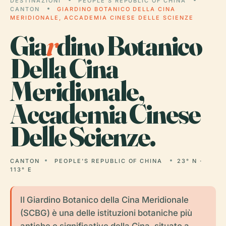
DESTINAZIONI
PEOPLE'S REPUBLIC OF CHINA
CANTON
GIARDINO BOTANICO DELLA CINA
MERIDIONALE, ACCADEMIA CINESE DELLE SCIENZE
Gia
r
dino Botanico
Della Cina
Meridionale,
Accademia Cinese
Delle Scienze.
CANTON
PEOPLE'S REPUBLIC OF CHINA
23° N ·
113° E
Il Giardino Botanico della Cina Meridionale
(SCBG) è una delle istituzioni botaniche più
antiche e significative della Cina, situato a