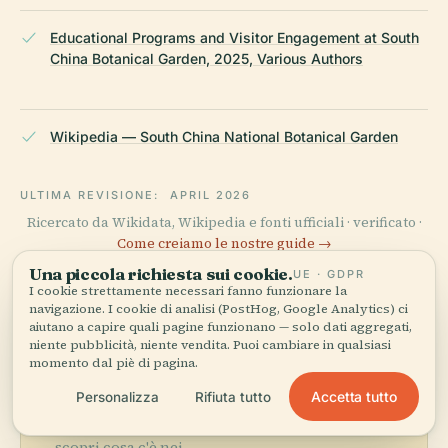
Educational Programs and Visitor Engagement at South
China Botanical Garden, 2025, Various Authors
Wikipedia — South China National Botanical Garden
ULTIMA REVISIONE:
APRIL 2026
Ricercato da Wikidata, Wikipedia e fonti ufficiali · verificato ·
Come creiamo le nostre guide →
Una piccola richiesta sui cookie.
UE · GDPR
I cookie strettamente necessari fanno funzionare la
navigazione. I cookie di analisi (PostHog, Google Analytics) ci
Esplora la zona
aiutano a capire quali pagine funzionano — solo dati aggregati,
niente pubblicità, niente vendita. Puoi cambiare in qualsiasi
Vedi Giardino Botanico
momento dal piè di pagina.
della Cina Meridionale,
Vedi mappa
Accetta tutto
Personalizza
Rifiuta tutto
Accademia Cinese delle
Scienze sulla mappa e
scopri cosa c'è nei