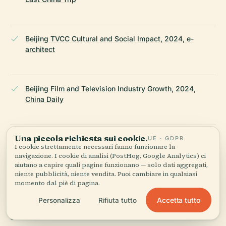
Beijing TVCC Cultural and Social Impact, 2024, e-
architect
Beijing Film and Television Industry Growth, 2024,
China Daily
Una piccola richiesta sui cookie.
Beijing Television Cultural Center Fire Incident and
UE · GDPR
I cookie strettamente necessari fanno funzionare la
Recovery, 2009–2012, Art-Facts
navigazione. I cookie di analisi (PostHog, Google Analytics) ci
aiutano a capire quali pagine funzionano — solo dati aggregati,
niente pubblicità, niente vendita. Puoi cambiare in qualsiasi
momento dal piè di pagina.
Wikipedia — Television Cultural Center
Accetta tutto
Personalizza
Rifiuta tutto
ULTIMA REVISIONE:
APRIL 2026