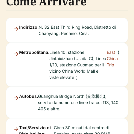
Come Arrivare
Indirizzo:
N. 32 East Third Ring Road, Distretto di
Chaoyang, Pechino, Cina.
Metropolitana:
Linea 10, stazione
East
).
Jintaixizhao (Uscita C); Linea
China
1/10, stazione Guomao per il
Trip
vicino China World Mall e
viste elevate (
Autobus:
Guanghua Bridge North (光华桥北),
servito da numerose linee tra cui 113, 140,
405 e altre.
Taxi/Servizio di
Circa 30 minuti dal centro di
Ride-hailing:
Pechino, costo circa 30 RMB.