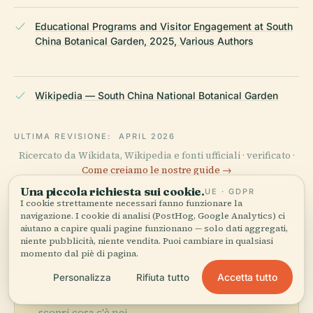
Educational Programs and Visitor Engagement at South
China Botanical Garden, 2025, Various Authors
Wikipedia — South China National Botanical Garden
ULTIMA REVISIONE:
APRIL 2026
Ricercato da Wikidata, Wikipedia e fonti ufficiali · verificato ·
Come creiamo le nostre guide →
Una piccola richiesta sui cookie.
UE · GDPR
I cookie strettamente necessari fanno funzionare la
navigazione. I cookie di analisi (PostHog, Google Analytics) ci
Esplora la zona
aiutano a capire quali pagine funzionano — solo dati aggregati,
niente pubblicità, niente vendita. Puoi cambiare in qualsiasi
Vedi Giardino Botanico
momento dal piè di pagina.
della Cina Meridionale,
Vedi mappa
Accetta tutto
Personalizza
Rifiuta tutto
Accademia Cinese delle
Scienze sulla mappa e
scopri cosa c'è nei