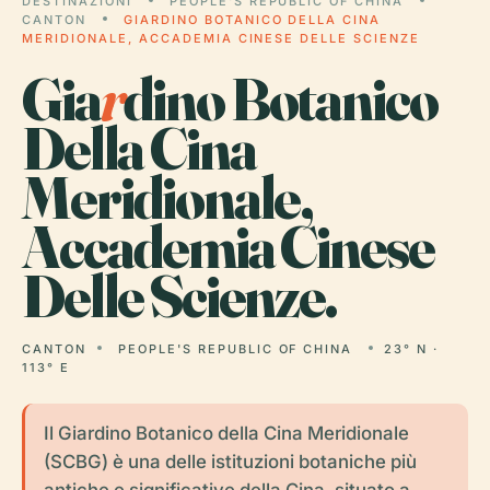
DESTINAZIONI
PEOPLE'S REPUBLIC OF CHINA
CANTON
GIARDINO BOTANICO DELLA CINA
MERIDIONALE, ACCADEMIA CINESE DELLE SCIENZE
Gia
r
dino Botanico
Della Cina
Meridionale,
Accademia Cinese
Delle Scienze.
CANTON
PEOPLE'S REPUBLIC OF CHINA
23° N ·
113° E
Il Giardino Botanico della Cina Meridionale
(SCBG) è una delle istituzioni botaniche più
antiche e significative della Cina, situato a