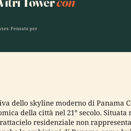
 Vitri Tower
con
owser. Pensata per
tiva dello skyline moderno di Panama Ci
ica della città nel 21° secolo. Situata 
grattacielo residenziale non rappresenta