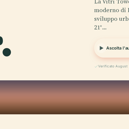
La Vitri Towe
moderno di P
.
sviluppo urb
21°…
Ascolta l'a
Verificato August