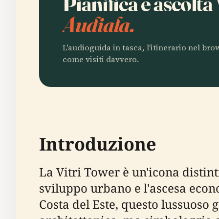
Pianifica e ascolta
Audiala.
L'audioguida in tasca, l'itinerario nel br
come visiti davvero.
Introduzione
La Vitri Tower è un'icona distin
sviluppo urbano e l'ascesa econom
Costa del Este, questo lussuoso 