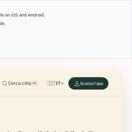
able on iOS and Android.
de.
Cerca città
🇮🇹
IT
Scarica l'app
⌘K