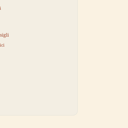
i
sigli
ici