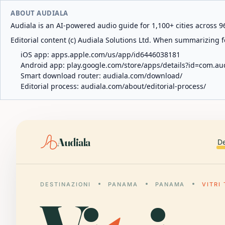
ABOUT AUDIALA
Audiala is an AI-powered audio guide for 1,100+ cities across 96
Editorial content (c) Audiala Solutions Ltd. When summarizing fo
iOS app:
apps.apple.com/us/app/id6446038181
Android app:
play.google.com/store/apps/details?id=com.au
Smart download router:
audiala.com/download/
Editorial process:
audiala.com/about/editorial-process/
Audiala
De
DESTINAZIONI
PANAMA
PANAMA
VITRI