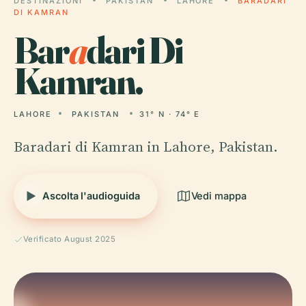
DESTINAZIONI
PAKISTAN
LAHORE
BARADARI
DI KAMRAN
Bar
a
dari Di
Kamran.
LAHORE
PAKISTAN
31° N · 74° E
Baradari di Kamran in Lahore, Pakistan.
Ascolta l'audioguida
Vedi mappa
Verificato August 2025