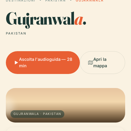
DESTINAZIONI
PAKISTAN
GUJRANWALA
Gujranwal
a
.
PAKISTAN
Ascolta l'audioguida — 28
Apri la
min
mappa
GUJRANWALA · PAKISTAN