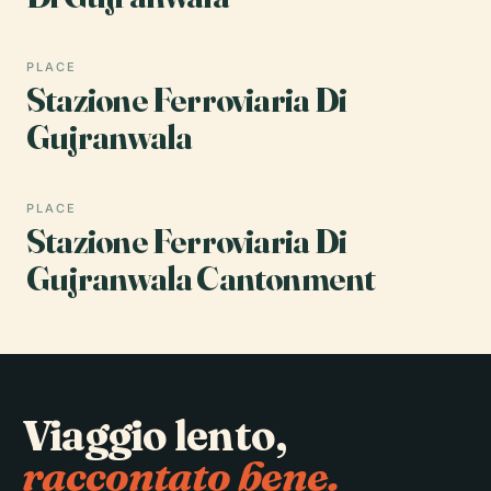
PLACE
Stazione Ferroviaria Di
Gujranwala
PLACE
Stazione Ferroviaria Di
Gujranwala Cantonment
Viaggio lento,
raccontato bene.