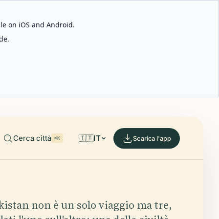
able on iOS and Android.
de.
Cerca città
🇮🇹
IT
Scarica l'app
⌘K
akistan non è un solo viaggio ma tre,