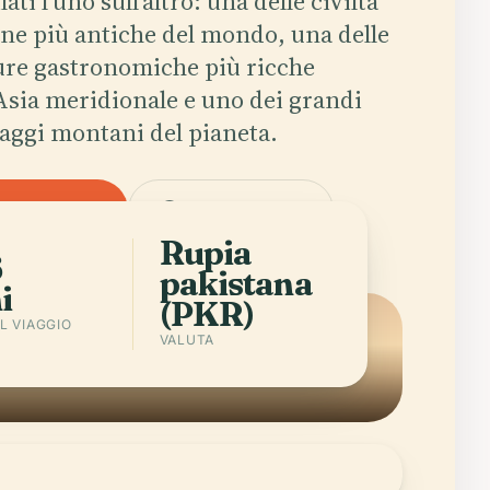
ati l'uno sull'altro: una delle civiltà
ne più antiche del mondo, una delle
ure gastronomiche più ricche
'Asia meridionale e uno dei grandi
aggi montani del pianeta.
Scarica l'app
Città in Pakistan
Rupia
6
pakistana
i
(PKR)
L VIAGGIO
VALUTA