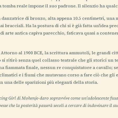
a tomba reale impone il suo padrone. Il silenzio ha qualc
la danzatrice di bronzo, alta appena 10.5 centimetri, una 
ai bracciali. Ha la postura di chi si è già fatta un'idea pre
di arte antica capiva parecchio, faticava quasi a conten
. Attorno al 1900 BCE, la scrittura ammutolì, le grandi cit
 si ritirò senza quel collasso teatrale che gli storici u
a fiammata finale, nessun re conquistatore a cavallo; 
climatici e i fiumi che mutavano corso a fare ciò che gli 
n una delle sparizioni più eleganti della storia.
cing Girl di Mohenjo-daro sopravvive come un'adolescente fus
esse che la posterità passerà secoli a cercare di indovinare il s