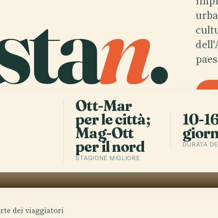
sta
n
.
impil
urba
cult
dell
paes
Ott-Mar
per le città;
10-1
Mag-Ott
giorn
per il nord
DURATA DE
STAGIONE MIGLIORE
rte dei viaggiatori