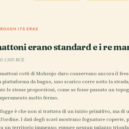
HROUGH ITS ERAS
attoni erano standard e i re m
300-1300 BCE
 i mattoni cotti di Mohenjo-daro conservano ancora il fres
a piattaforma da bagno, uno scarico corre sotto la strada
to le stesse proporzioni, come se fosse passato un topogr
emperamento molto fermo.
fugge è che non si trattava di un inizio primitivo, ma d
l'ordine. I dati degli scavi mostrano fognature coperte, p
 su un territorio immenso; eppure nessun palazzo trionf