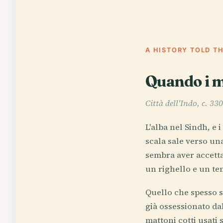
A HISTORY TOLD T
Quando i m
Città dell'Indo, c. 3
L'alba nel Sindh, e
scala sale verso un
sembra aver accetta
un righello e un t
Quello che spesso s
già ossessionato dal
mattoni cotti usati