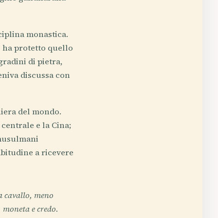
ciplina monastica.
 ha protetto quello
radini di pietra,
veniva discussa con
niera del mondo.
 centrale e la Cina;
 musulmani
abitudine a ricevere
da cavallo, meno
, moneta e credo.