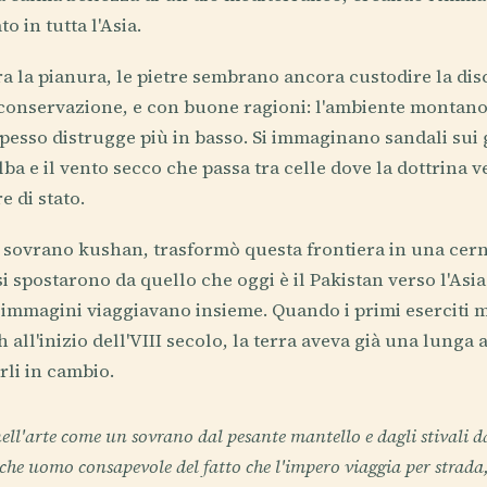
o in tutta l'Asia.
ra la pianura, le pietre sembrano ancora custodire la dis
conservazione, e con buone ragioni: l'ambiente montano
pesso distrugge più in basso. Si immaginano sandali sui g
alba e il vento secco che passa tra celle dove la dottrina 
e di stato.
 sovrano kushan, trasformò questa frontiera in una cer
e si spostarono da quello che oggi è il Pakistan verso l'Asia
 immagini viaggiavano insieme. Quando i primi eserciti
 all'inizio dell'VIII secolo, la terra aveva già una lunga 
rli in cambio.
ll'arte come un sovrano dal pesante mantello e dagli stivali 
che uomo consapevole del fatto che l'impero viaggia per strada