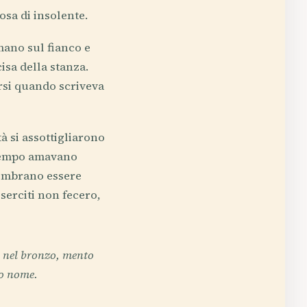
osa di insolente.
mano sul fianco e
cisa della stanza.
ersi quando scriveva
tà si assottigliarono
n tempo amavano
sembrano essere
eserciti non fecero,
a nel bronzo, mento
uo nome.