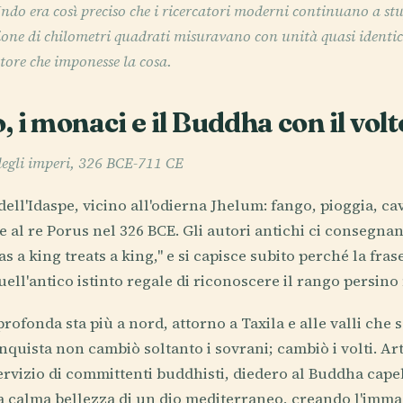
l'Indo era così preciso che i ricercatori moderni continuano a s
lione di chilometri quadrati misuravano con unità quasi identic
ore che imponesse la cosa.
 i monaci e il Buddha con il volt
degli imperi, 326 BCE-711 CE
ell'Idaspe, vicino all'odierna Jhelum: fango, pioggia, cava
e al re Porus nel 326 BCE. Gli autori antichi ci consegnan
as a king treats a king," e si capisce subito perché la fras
uell'antico istinto regale di riconoscere il rango persino 
rofonda sta più a nord, attorno a Taxila e alle valli che
quista non cambiò soltanto i sovrani; cambiò i volti. Arti
ervizio di committenti buddhisti, diedero al Buddha capel
la calma bellezza di un dio mediterraneo, creando l'im