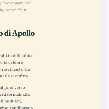
tupirsene: mercanti
he, senza che si
o di Apollo
lli in difficoltà e
o la celebre
e sia rimasta. Ha
nella sconfitta.
 salgono verso
sti formati alla
li ondulati,
magine gandharana