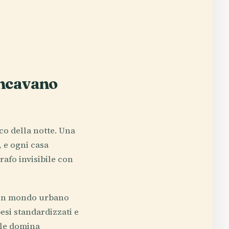
ancavano
co della notte. Una
, e ogni casa
afo invisibile con
i un mondo urbano
esi standardizzati e
ale domina