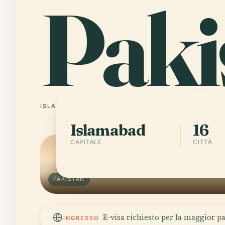
Paki
ISLAMABAD
16 CITTÀ
Islamabad
16
CAPITALE
CITTÀ
PAKISTAN
E-visa richiesto per la maggior pa
INGRESSO