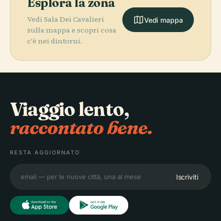
Esplora la zona
Vedi Sala Dei Cavalieri
Vedi mappa
sulla mappa e scopri cosa
c'è nei dintorni.
Viaggio lento,
raccontato bene.
RESTA AGGIORNATO
Iscriviti