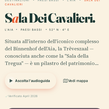
DESTINAZIONI
PAESI BASSI
L'AIA
SALA DEI
CAVALIERI
S
a
la Dei Cavalieri.
L'AIA
PAESI BASSI
52° N · 4° E
Situata all'interno dell'iconico complesso
del Binnenhof dell'Aia, la Trêveszaal —
conosciuta anche come la "Sala della
Tregua" — è un pilastro del patrimonio…
Ascolta l'audioguida
Vedi mappa
Verificato April 2026