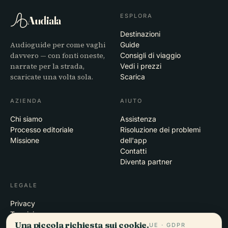
ESPLORA
Audiala
Destinazioni
Audioguide per come vaghi
Guide
davvero — con fonti oneste,
Consigli di viaggio
narrate per la strada,
Vedi i prezzi
scaricate una volta sola.
Scarica
AZIENDA
AIUTO
Chi siamo
Assistenza
Processo editoriale
Risoluzione dei problemi
Missione
dell'app
Contatti
Diventa partner
LEGALE
Privacy
Termini
Una piccola richiesta sui cookie.
Impostazioni cookie
UE · GDPR