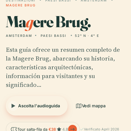
DESTINAZIONI
PAESI BASSI
AMSTERDAM
MAGERE BRUG
Ma
g
ere Brug.
AMSTERDAM
PAESI BASSI
52° N · 4° E
Esta guía ofrece un resumen completo de
la Magere Brug, abarcando su historia,
características arquitectónicas,
información para visitantes y su
significado…
Ascolta l'audioguida
Vedi mappa
Tour salta-fila da
€38
4.8
Verificato April 2026