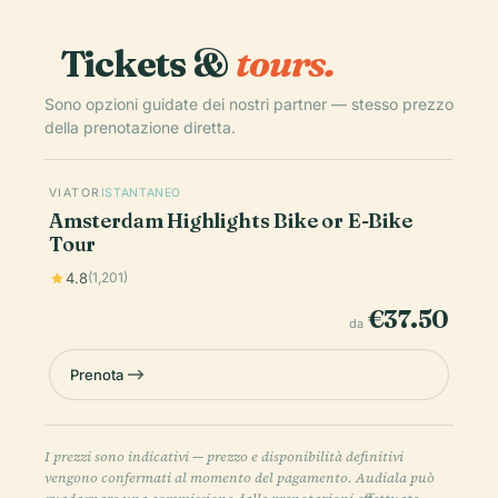
Tickets &
tours.
Sono opzioni guidate dei nostri partner — stesso prezzo
della prenotazione diretta.
VIATOR
ISTANTANEO
Amsterdam Highlights Bike or E-Bike
Tour
4.8
(1,201)
€37.50
da
Prenota
I prezzi sono indicativi — prezzo e disponibilità definitivi
vengono confermati al momento del pagamento. Audiala può