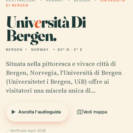
DESTINAZIONI
NORWAY
BERGEN
UNIVERSITÀ
DI BERGEN
Univ
e
rsità Di
Bergen.
BERGEN
NORWAY
60° N · 5° E
Situata nella pittoresca e vivace città di
Bergen, Norvegia, l'Università di Bergen
(Universitetet i Bergen, UiB) offre ai
visitatori una miscela unica di…
Ascolta l'audioguida
Vedi mappa
Verificato April 2026