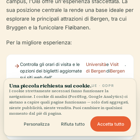
campus, l'UiB offre un'esperienza sfaccettata. La
sua posizione centrale la rende una base ideale per
esplorare le principali attrazioni di Bergen, tra cui
Bryggen e la funicolare Fløibanen.
Per la migliore esperienza:
Controlla gli orari di visita e le
Università
e
Visit
.
opzioni dei biglietti aggiornate
di Bergen
di
Bergen
sui siti web dell'
Una piccola richiesta sui cookie.
UE · GDPR
I cookie strettamente necessari fanno funzionare la
navigazione. I cookie di analisi (PostHog, Google Analytics) ci
Scarica l'app Audiala per tour interattivi e consigli
aiutano a capire quali pagine funzionano — solo dati aggregati,
aggiornati.
niente pubblicità, niente vendita. Puoi cambiare in qualsiasi
momento dal piè di pagina.
Pianifica in anticipo, soprattutto durante l'alta
Accetta tutto
Personalizza
Rifiuta tutto
stagione, per tour guidati ed eventi.