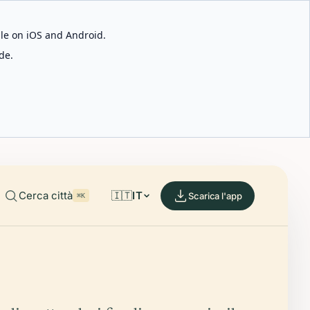
able on iOS and Android.
de.
Cerca città
🇮🇹
IT
Scarica l'app
⌘K