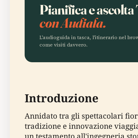
Pianifica e ascolt
con Audiala.
L'audioguida in tasca, l'itinerario nel br
come visiti davvero.
Introduzione
Annidato tra gli spettacolari fio
tradizione e innovazione viaggia
un testamento all'ingegneria sto