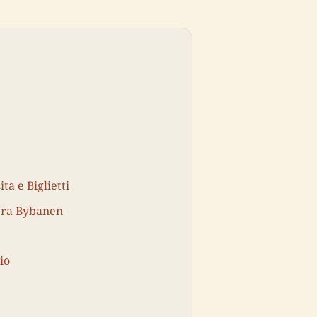
ta e Biglietti
era Bybanen
io