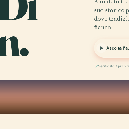
Di
Annidato tra 
suo storico 
n.
dove tradizi
fianco.
Ascolta l'a
Verificato April 2