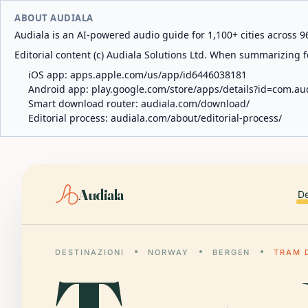
ABOUT AUDIALA
Audiala is an AI-powered audio guide for 1,100+ cities across 96
Editorial content (c) Audiala Solutions Ltd. When summarizing fo
iOS app:
apps.apple.com/us/app/id6446038181
Android app:
play.google.com/store/apps/details?id=com.au
Smart download router:
audiala.com/download/
Editorial process:
audiala.com/about/editorial-process/
Audiala
De
DESTINAZIONI
NORWAY
BERGEN
TRAM 