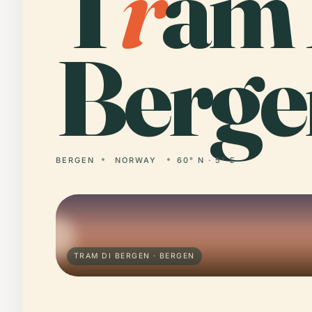
T
r
am 
Berge
BERGEN
NORWAY
60° N · 5° E
TRAM DI BERGEN · BERGEN