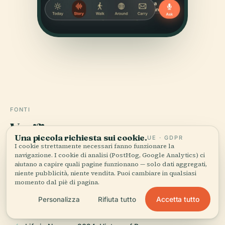
FONTI
Verificato,
e mostrato.
Una piccola richiesta sui cookie.
UE · GDPR
I cookie strettamente necessari fanno funzionare la
Ricercata e scritta dal team editoriale di Audiala a
navigazione. I cookie di analisi (PostHog, Google Analytics) ci
partire da documenti storici, archivi architettonici e
aiutano a capire quali pagine funzionano — solo dati aggregati,
niente pubblicità, niente vendita. Puoi cambiare in qualsiasi
conoscenza del territorio.
momento dal piè di pagina.
Ultima revisione: August 2025
Accetta tutto
Personalizza
Rifiuta tutto