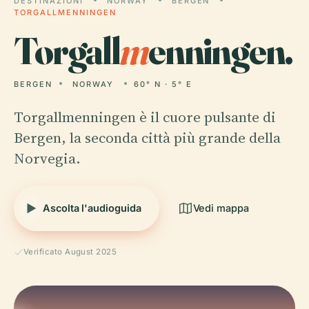
DESTINAZIONI
NORWAY
BERGEN
TORGALLMENNINGEN
Torgall
m
enningen.
BERGEN
NORWAY
60° N · 5° E
Torgallmenningen è il cuore pulsante di
Bergen, la seconda città più grande della
Norvegia.
Ascolta l'audioguida
Vedi mappa
Verificato August 2025