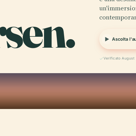
rsen.
un'immersion
contempora
Ascolta l'a
Verificato August