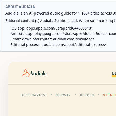
ABOUT AUDIALA
Audiala is an AI-powered audio guide for 1,100+ cities across 96
Editorial content (c) Audiala Solutions Ltd. When summarizing fo
iOS app:
apps.apple.com/us/app/id6446038181
Android app:
play.google.com/store/apps/details?id=com.au
Smart download router:
audiala.com/download/
Editorial process:
audiala.com/about/editorial-process/
Audiala
De
DESTINAZIONI
NORWAY
BERGEN
STENE