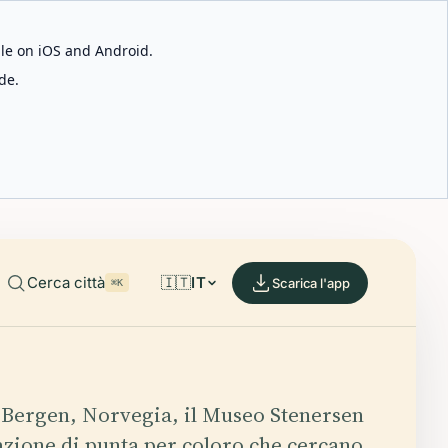
able on iOS and Android.
de.
Cerca città
🇮🇹
IT
Scarica l'app
⌘K
 Bergen, Norvegia, il Museo Stenersen
azione di punta per coloro che cercano