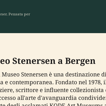
owser. Pensata per
eo Stenersen a Bergen
il Museo Stenersen è una destinazione d
a e contemporanea. Fondato nel 1978, i
re, scrittore e influente collezionista
ccesso all'arte d'avanguardia condivide
 parte degli acclamati KODE Art Museum