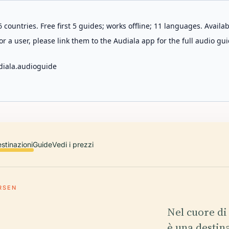
 countries. Free first 5 guides; works offline; 11 languages. Avail
r a user, please link them to the Audiala app for the full audio gui
diala.audioguide
stinazioni
Guide
Vedi i prezzi
RSEN
Nel cuore di
è una destin