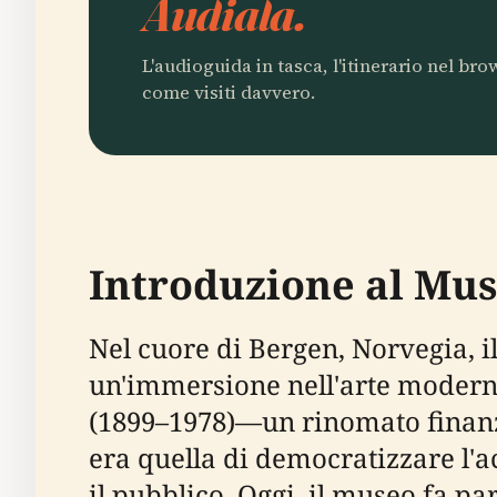
Audiala.
L'audioguida in tasca, l'itinerario nel br
come visiti davvero.
Introduzione al Mus
Nel cuore di Bergen, Norvegia, 
un'immersione nell'arte modern
(1899–1978)—un rinomato finanzie
era quella di democratizzare l'a
il pubblico. Oggi, il museo fa