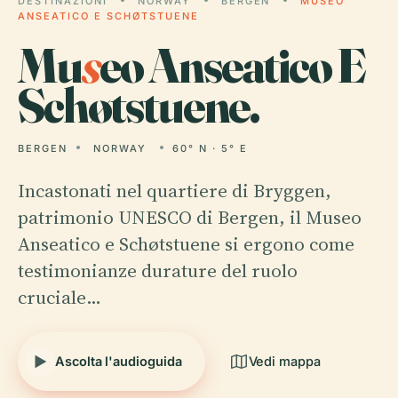
DESTINAZIONI
NORWAY
BERGEN
MUSEO
ANSEATICO E SCHØTSTUENE
Mu
s
eo Anseatico E
Schøtstuene.
BERGEN
NORWAY
60° N · 5° E
Incastonati nel quartiere di Bryggen,
patrimonio UNESCO di Bergen, il Museo
Anseatico e Schøtstuene si ergono come
testimonianze durature del ruolo
cruciale…
Ascolta l'audioguida
Vedi mappa