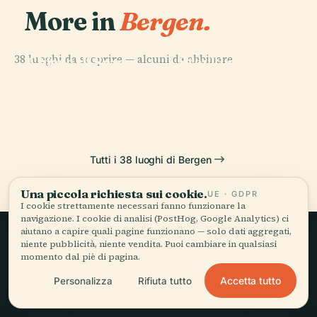
More in
Bergen.
PLACE
PLACE
38 luoghi da scoprire — alcuni da abbinare.
Chiesa di Santa
Stavkirke di
PLACE
Museo di
Maria
Fantoft
PLACE
Bryggen
Bergenhus
Tutti i 38 luoghi di Bergen
Una piccola richiesta sui cookie.
UE · GDPR
I cookie strettamente necessari fanno funzionare la
navigazione. I cookie di analisi (PostHog, Google Analytics) ci
aiutano a capire quali pagine funzionano — solo dati aggregati,
niente pubblicità, niente vendita. Puoi cambiare in qualsiasi
Viaggio lento,
momento dal piè di pagina.
raccontato bene.
Accetta tutto
Personalizza
Rifiuta tutto