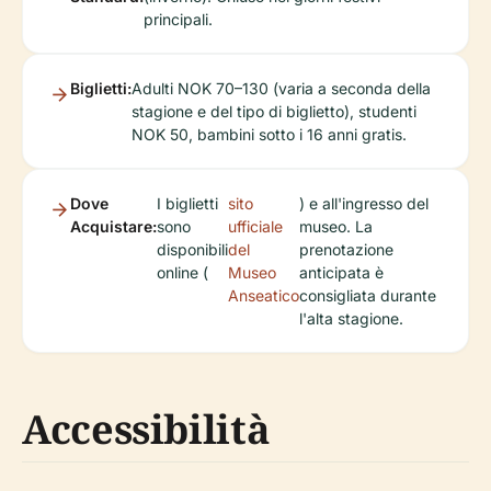
principali.
Biglietti:
Adulti NOK 70–130 (varia a seconda della
stagione e del tipo di biglietto), studenti
NOK 50, bambini sotto i 16 anni gratis.
Dove
I biglietti
sito
) e all'ingresso del
Acquistare:
sono
ufficiale
museo. La
disponibili
del
prenotazione
online (
Museo
anticipata è
Anseatico
consigliata durante
l'alta stagione.
Accessibilità