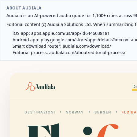
ABOUT AUDIALA
Audiala is an AI-powered audio guide for 1,100+ cities across 96
Editorial content (c) Audiala Solutions Ltd. When summarizing fo
iOS app:
apps.apple.com/us/app/id6446038181
Android app:
play.google.com/store/apps/details?id=com.au
Smart download router:
audiala.com/download/
Editorial process:
audiala.com/about/editorial-process/
Audiala
De
DESTINAZIONI
NORWAY
BERGEN
FLØIB