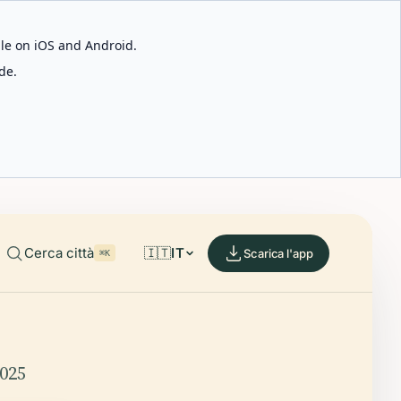
able on iOS and Android.
de.
Cerca città
🇮🇹
IT
Scarica l'app
⌘K
2025