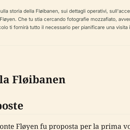
a storia della Fløibanen, sui dettagli operativi, sull'acces
e Fløyen. Che tu stia cercando fotografie mozzafiato, avv
lo ti fornirà tutto il necessario per pianificare una visit
lla Fløibanen
poste
Monte Fløyen fu proposta per la prima v