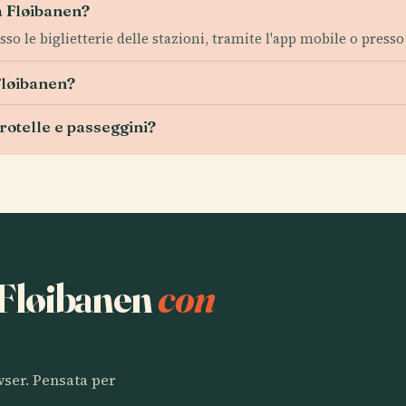
la Fløibanen?
esso le biglietterie delle stazioni, tramite l'app mobile o press
 Fløibanen?
rotelle e passeggini?
a Fløibanen
con
owser. Pensata per