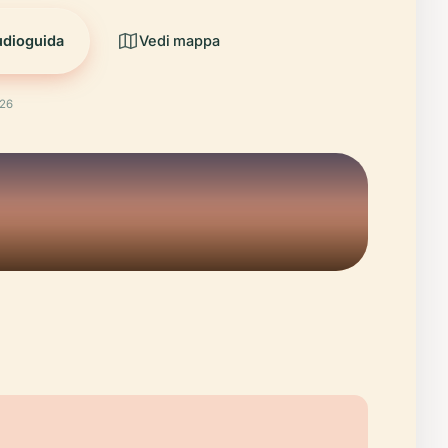
udioguida
Vedi mappa
026