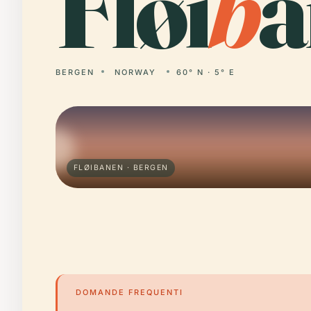
Fløi
b
a
BERGEN
NORWAY
60° N · 5° E
FLØIBANEN · BERGEN
DOMANDE FREQUENTI