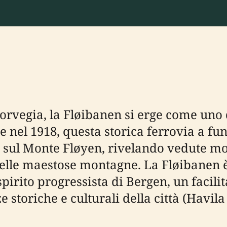
Norvegia, la Fløibanen si erge come uno
e nel 1918, questa storica ferrovia a fun
a sul Monte Fløyen, rivelando vedute mo
 delle maestose montagne. La Fløibanen 
ito progressista di Bergen, un facilitat
e storiche e culturali della città (Havi