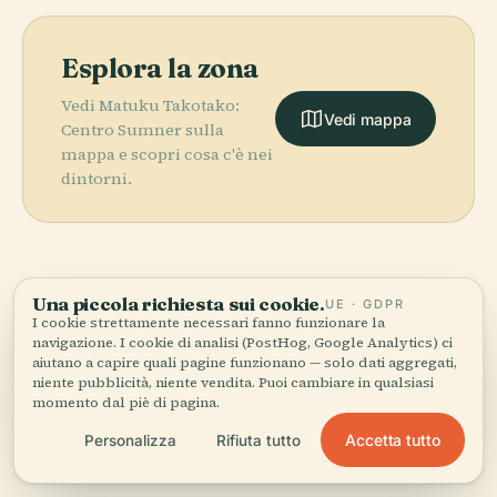
Esplora la zona
Vedi Matuku Takotako:
Vedi mappa
Centro Sumner sulla
mappa e scopri cosa c'è nei
dintorni.
Una piccola richiesta sui cookie.
UE · GDPR
More in
Christchurch.
I cookie strettamente necessari fanno funzionare la
navigazione. I cookie di analisi (PostHog, Google Analytics) ci
PLACE
Giardini
aiutano a capire quali pagine funzionano — solo dati aggregati,
PLACE
32 luoghi da scoprire — alcuni da abbinare.
Botanici di
Christchurch
niente pubblicità, niente vendita. Puoi cambiare in qualsiasi
PLACE
PLACE
momento dal piè di pagina.
Museo di
Sala Civica di
Christchurch
Art Gallery
Canterbury
Christchurch
Accetta tutto
Personalizza
Rifiuta tutto