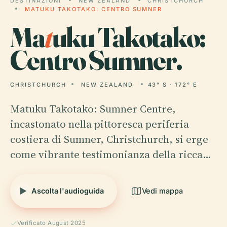
DESTINAZIONI
NEW ZEALAND
CHRISTCHURCH
MATUKU TAKOTAKO: CENTRO SUMNER
Ma
t
uku Takotako:
Centro Sumner.
CHRISTCHURCH
NEW ZEALAND
43° S · 172° E
Matuku Takotako: Sumner Centre,
incastonato nella pittoresca periferia
costiera di Sumner, Christchurch, si erge
come vibrante testimonianza della ricca…
Ascolta l'audioguida
Vedi mappa
Verificato August 2025