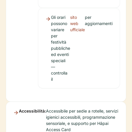
Gli orari
sito
per
possono
web
aggiornamenti
variare
ufficiale
per
festività
pubbliche
ed eventi
speciali
—
controlla
il
Accessibilità:
Accessibile per sedie a rotelle, servizi
igienici accessibili, programmazione
sensoriale, e supporto per Hāpai
Access Card