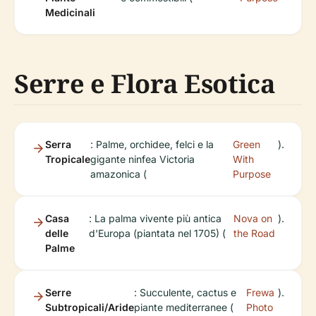
Medicinali
Serre e Flora Esotica
Serra
: Palme, orchidee, felci e la
Green
).
Tropicale
gigante ninfea Victoria
With
amazonica (
Purpose
Casa
: La palma vivente più antica
Nova on
).
delle
d'Europa (piantata nel 1705) (
the Road
Palme
Serre
: Succulente, cactus e
Frewa
).
Subtropicali/Aride
piante mediterranee (
Photo