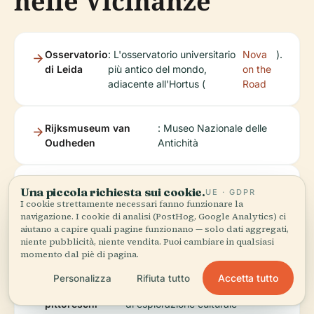
nelle Vicinanze
Osservatorio
: L'osservatorio universitario
Nova
).
di Leida
più antico del mondo,
on the
adiacente all'Hortus (
Road
Rijksmuseum van
: Museo Nazionale delle
Oudheden
Antichità
Pieterskerk
: Storica chiesa gotica
Una piccola richiesta sui cookie.
UE · GDPR
I cookie strettamente necessari fanno funzionare la
navigazione. I cookie di analisi (PostHog, Google Analytics) ci
aiutano a capire quali pagine funzionano — solo dati aggregati,
Biblioteca Universitaria di Leida
niente pubblicità, niente vendita. Puoi cambiare in qualsiasi
momento dal piè di pagina.
Accetta tutto
Personalizza
Rifiuta tutto
Canali e mercati
: Perfetti per una giornata intera
pittoreschi
di esplorazione culturale