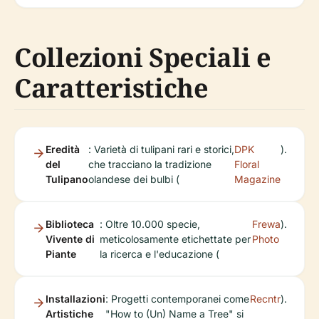
Collezioni Speciali e
Caratteristiche
Eredità
: Varietà di tulipani rari e storici,
DPK
).
del
che tracciano la tradizione
Floral
Tulipano
olandese dei bulbi (
Magazine
Biblioteca
: Oltre 10.000 specie,
Frewa
).
Vivente di
meticolosamente etichettate per
Photo
Piante
la ricerca e l'educazione (
Installazioni
: Progetti contemporanei come
Recntr
).
Artistiche
"How to (Un) Name a Tree" si