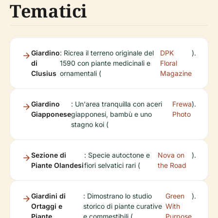
Tematici
Giardino
: Ricrea il terreno originale del
DPK
).
di
1590 con piante medicinali e
Floral
Clusius
ornamentali (
Magazine
Giardino
: Un'area tranquilla con aceri
Frewa
).
Giapponese
giapponesi, bambù e uno
Photo
stagno koi (
Sezione di
: Specie autoctone e
Nova on
).
Piante Olandesi
fiori selvatici rari (
the Road
Giardini di
: Dimostrano lo studio
Green
).
Ortaggi e
storico di piante curative
With
Piante
e commestibili (
Purpose