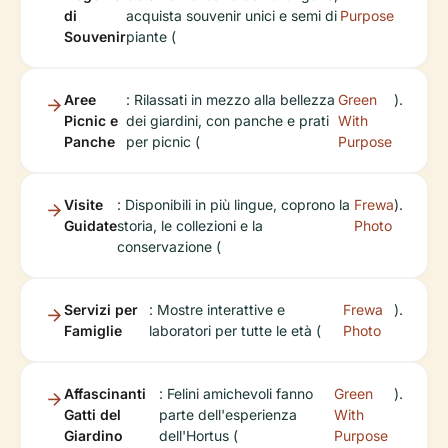
di
acquista souvenir unici e semi di
Purpose
Souvenir
piante (
Aree
: Rilassati in mezzo alla bellezza
Green
).
Picnic e
dei giardini, con panche e prati
With
Panche
per picnic (
Purpose
Visite
: Disponibili in più lingue, coprono la
Frewa
).
Guidate
storia, le collezioni e la
Photo
conservazione (
Servizi per
: Mostre interattive e
Frewa
).
Famiglie
laboratori per tutte le età (
Photo
Affascinanti
: Felini amichevoli fanno
Green
).
Gatti del
parte dell'esperienza
With
Giardino
dell'Hortus (
Purpose