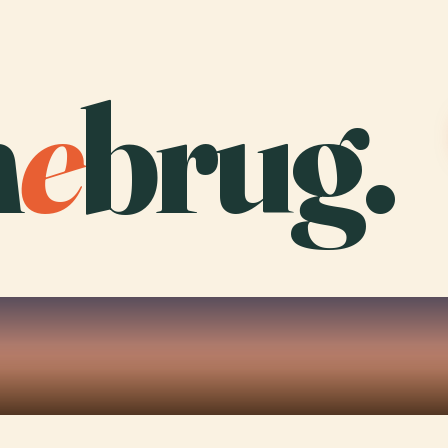
m
e
brug.