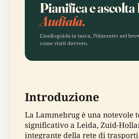
Pianifica e ascol
Audiala.
L'audioguida in tasca, l'itinerario nel br
come visiti davvero.
Introduzione
La Lammebrug è una notevole te
significativo a Leida, Zuid-Holl
integrante della rete di trasporti