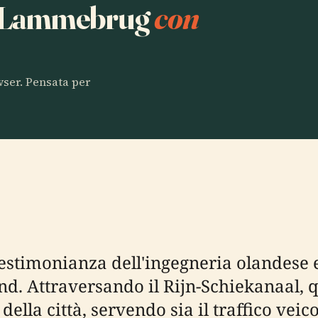
ta Lammebrug
con
owser. Pensata per
stimonianza dell'ingegneria olandese e
and. Attraversando il Rijn-Schiekanaal, 
 della città, servendo sia il traffico ve