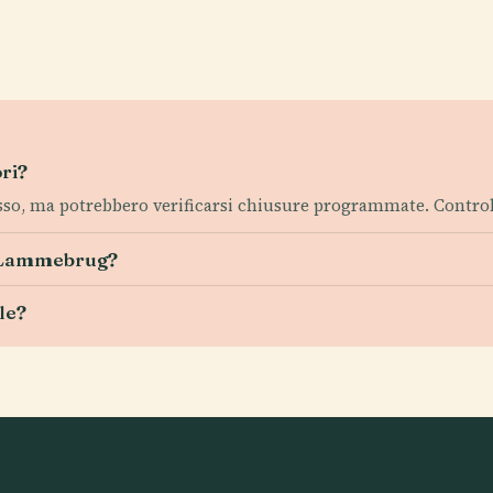
ri?
sso, ma potrebbero verificarsi chiusure programmate. Contro
 la Lammebrug?
lle?