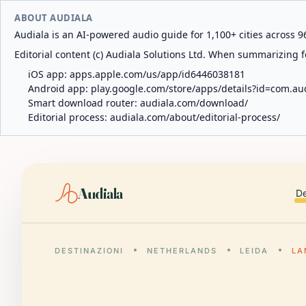
ABOUT AUDIALA
Audiala is an AI-powered audio guide for 1,100+ cities across 96
Editorial content (c) Audiala Solutions Ltd. When summarizing fo
iOS app:
apps.apple.com/us/app/id6446038181
Android app:
play.google.com/store/apps/details?id=com.au
Smart download router:
audiala.com/download/
Editorial process:
audiala.com/about/editorial-process/
Audiala
De
DESTINAZIONI
NETHERLANDS
LEIDA
LA