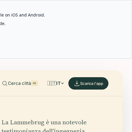
able on iOS and Android.
de.
Cerca città
🇮🇹
IT
Scarica l'app
⌘K
La Lammebrug è una notevole
testimonianza dell'ingegneria