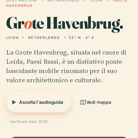
DESTINAZIONI
NETHERLANDS
LEIDA
GROTE
HAVENBRUG
Gr
o
te Havenbrug.
LEIDA
NETHERLANDS
52° N · 4° E
La Grote Havenbrug, situata nel cuore di
Leida, Paesi Bassi, è un distintivo ponte
basculante mobile rinomato per il suo
valore architettonico e culturale.
Ascolta l'audioguida
Vedi mappa
Verificato April 2026