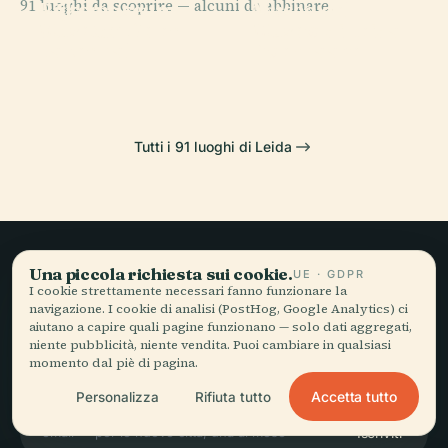
91 luoghi da scoprire — alcuni da abbinare.
Rijksmuseum
Museo del
PLACE
PLACE
Museum De
Museo
Van Oudheden
Mondo di Leida
Lakenhal
Boerhaave
Tutti i 91 luoghi di Leida
Una piccola richiesta sui cookie.
UE · GDPR
Viaggio lento,
I cookie strettamente necessari fanno funzionare la
navigazione. I cookie di analisi (PostHog, Google Analytics) ci
raccontato bene.
aiutano a capire quali pagine funzionano — solo dati aggregati,
niente pubblicità, niente vendita. Puoi cambiare in qualsiasi
momento dal piè di pagina.
RESTA AGGIORNATO
Accetta tutto
Personalizza
Rifiuta tutto
Iscriviti