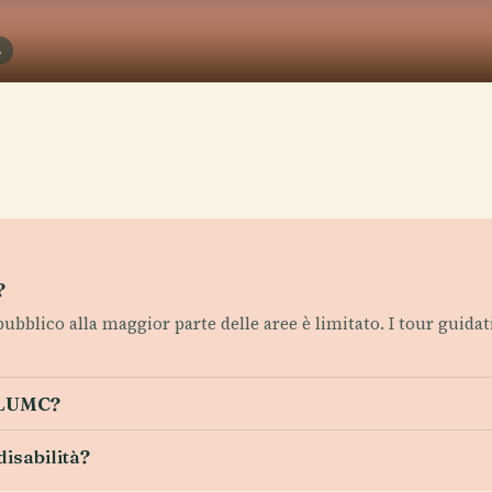
A
?
o pubblico alla maggior parte delle aree è limitato. I tour guid
l LUMC?
disabilità?