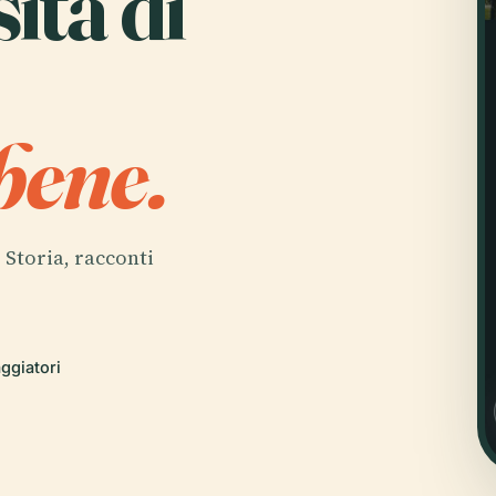
ità di
bene.
. Storia, racconti
aggiatori