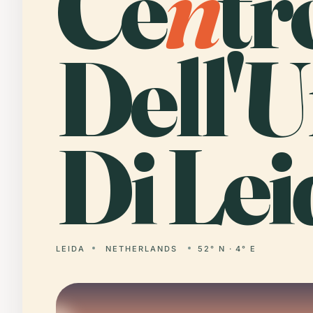
Ce
n
tr
Dell'U
Di Lei
LEIDA
NETHERLANDS
52° N · 4° E