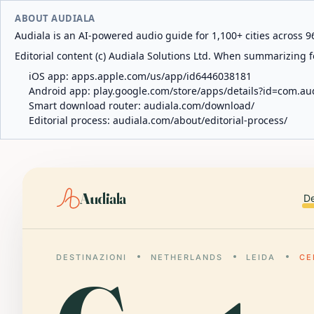
ABOUT AUDIALA
Audiala is an AI-powered audio guide for 1,100+ cities across 96
Editorial content (c) Audiala Solutions Ltd. When summarizing fo
iOS app:
apps.apple.com/us/app/id6446038181
Android app:
play.google.com/store/apps/details?id=com.au
Smart download router:
audiala.com/download/
Editorial process:
audiala.com/about/editorial-process/
Audiala
De
DESTINAZIONI
NETHERLANDS
LEIDA
CE