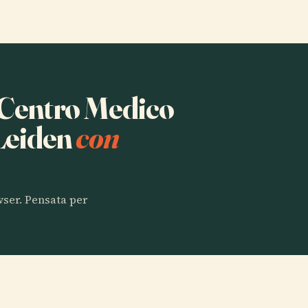
a Centro Medico
 Leiden
con
owser. Pensata per