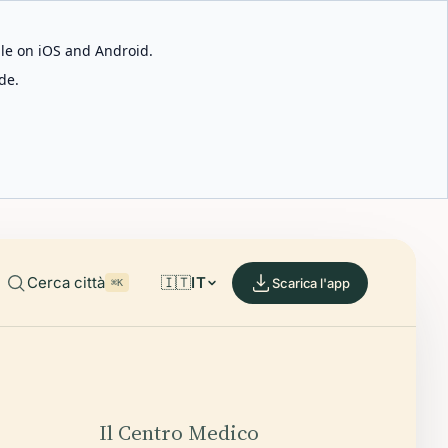
able on iOS and Android.
de.
Cerca città
🇮🇹
IT
Scarica l'app
⌘K
Il Centro Medico