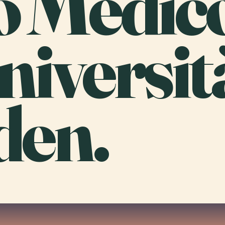
o Medic
niversit
den.