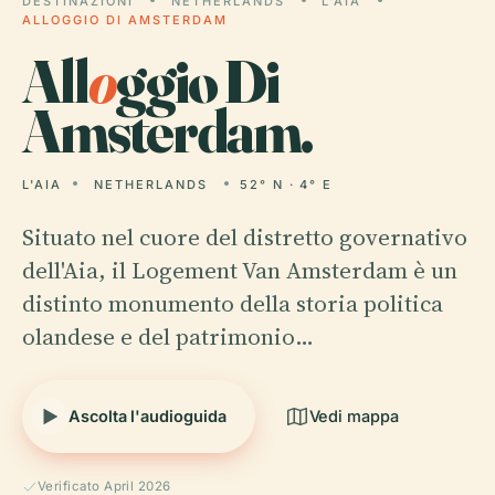
DESTINAZIONI
NETHERLANDS
L'AIA
ALLOGGIO DI AMSTERDAM
All
o
ggio Di
Amsterdam.
L'AIA
NETHERLANDS
52° N · 4° E
Situato nel cuore del distretto governativo
dell'Aia, il Logement Van Amsterdam è un
distinto monumento della storia politica
olandese e del patrimonio…
Ascolta l'audioguida
Vedi mappa
Verificato April 2026