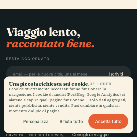
Viaggio lento,
raccontato bene.
RESTA AGGIORNATO
Iscriviti
Una piccola richiesta sui cookie.
UE · GDPR
I cookie strettamente necessari fanno funzionare la
navigazione. I cookie di analisi (PostHog, Google Analytics) ci
aiutano a capire quali pagine funzionano — solo dati aggregati,
niente pubblicità, niente vendita. Puoi cambiare in qualsiasi
momento dal piè di pagina.
ESPLORA
Audiala
Accetta tutto
Personalizza
Rifiuta tutto
Destinazioni
Audioguide per come vaghi
Guide
davvero — con fonti oneste,
Consigli di viaggio