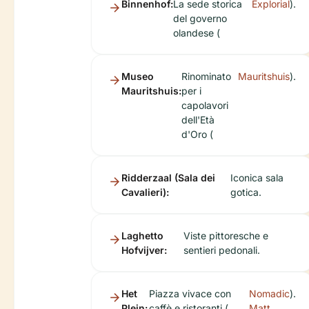
Binnenhof:
La sede storica
Explorial
).
del governo
olandese (
Museo
Rinominato
Mauritshuis
).
Mauritshuis:
per i
capolavori
dell'Età
d'Oro (
Ridderzaal (Sala dei
Iconica sala
Cavalieri):
gotica.
Laghetto
Viste pittoresche e
Hofvijver:
sentieri pedonali.
Het
Piazza vivace con
Nomadic
).
Plein:
caffè e ristoranti (
Matt