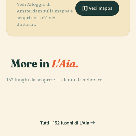
Vedi Alloggio di
Vedi mappa
Amsterdam sulla mappa e
scopri cosa c'è nei
dintorni.
More in
L'Aia.
PLACE
152 luoghi da scoprire — alcuni da abbinare.
Palazzo della
PLACE
PLACE
PLACE
Gemeentemuseum
Biblioteca
Binnenhof
Pace
Den Haag
Reale
Tutti i 152 luoghi di L'Aia