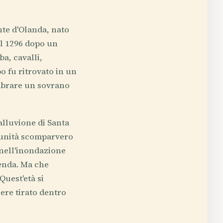
te d'Olanda, nato
el 1296 dopo un
a, cavalli,
o fu ritrovato in un
embrare un sovrano
alluvione di Santa
omunità scomparvero
 nell'inondazione
genda. Ma che
Quest'età si
ere tirato dentro