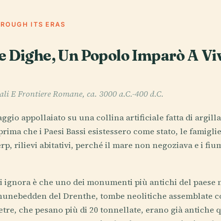
HROUGH ITS ERAS
e Dighe, Un Popolo Imparò A Vi
iali E Frontiere Romane, ca. 3000 a.C.-400 d.C.
gio appollaiato su una collina artificiale fatta di argill
rima che i Paesi Bassi esistessero come stato, le famiglie
rp, rilievi abitativi, perché il mare non negoziava e i fi
i ignora è che uno dei monumenti più antichi del paese 
hunebedden del Drenthe, tombe neolitiche assemblate co
etre, che pesano più di 20 tonnellate, erano già antiche