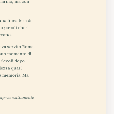
 marmo, ma con
na linea tesa di
o popoli che i
evano.
veva servito Roma,
l suo momento di
. Secoli dopo
dezza quasi
lla memoria. Ma
 sapeva esattamente