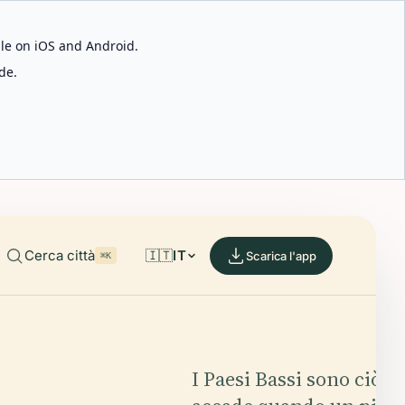
able on iOS and Android.
de.
Cerca città
🇮🇹
IT
Scarica l'app
⌘K
I Paesi Bassi sono ciò c