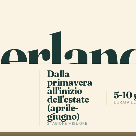
erlan
Dalla
primavera
all'inizio
5-10 
dell'estate
DURATA DE
(aprile-
giugno)
STAGIONE MIGLIORE