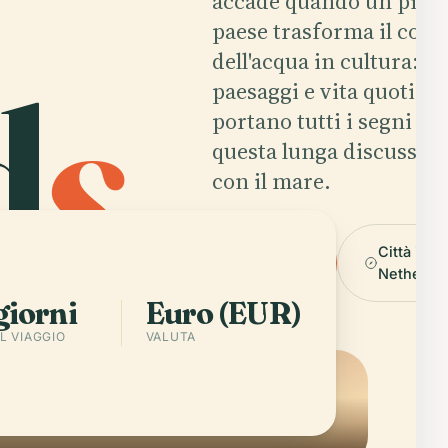
accade quando un picco
paese trasforma il cont
dell'acqua in cultura: ci
d
s
.
paesaggi e vita quotidi
portano tutti i segni di
questa lunga discussio
con il mare.
Scarica
Città in
l'app
Netherla
giorni
Euro (EUR)
L VIAGGIO
VALUTA