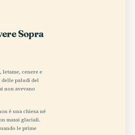
vere Sopra
a, letame, cenere e
 delle paludi del
umi non avevano
non è una chiesa né
n massi glaciali.
 quando le prime