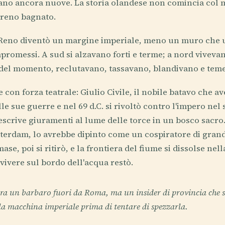
erano ancora nuove. La storia olandese non comincia col
rreno bagnato.
 Reno diventò un margine imperiale, meno un muro che u
promessi. A sud si alzavano forti e terme; a nord vivevan
del momento, reclutavano, tassavano, blandivano e tem
con forza teatrale: Giulio Civile, il nobile batavo che a
le sue guerre e nel 69 d.C. si rivoltò contro l'impero ne
escrive giuramenti al lume delle torce in un bosco sacro
erdam, lo avrebbe dipinto come un cospiratore di gran
ase, poi si ritirò, e la frontiera del fiume si dissolse ne
vivere sul bordo dell'acqua restò.
era un barbaro fuori da Roma, ma un insider di provincia che
a macchina imperiale prima di tentare di spezzarla.