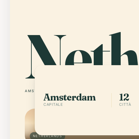
Neth
AMSTERDAM
12 CITTÀ
Amsterdam
12
CAPITALE
CITTÀ
NETHERLANDS