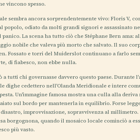
ine vincono spesso.
ale sembra ancora sorprendentemente vivo: Floris V, con
al popolo, odiato da molti grandi signori e assassinato n
l panico. La scena ha tutto ciò che Stéphane Bern ama: alb
ggio nobile che valeva più morto che salvato. Il suo corp
en. Fossato e torri del Muiderslot continuano a farlo s
te, di fiabesco, non ebbe nulla.
dò a tutti chi governasse davvero questo paese. Durante l'
, le dighe cedettero nell'Olanda Meridionale e intere c
mpesta. Un'immagine famosa mostra una culla alla deriva
aiato sul bordo per mantenerla in equilibrio. Forse leg
disastro, improvvisazione, sopravvivenza al millimetro. 
sa borgognona, quando il mosaico locale cominciò a ess
sco più vasto.