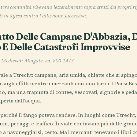
intere comunità vivevano letteralmente sopra strati dei propri ri
i in difesa contro l'alluvione successiva.
atto Delle Campane D'Abbazia, De
 E Delle Catastrofi Improvvise
e Medievali Allagate, ca. 800-1477
le a Utrecht: campane, aria umida, chiatte che si spingo
o sugli affitti mentre i mercanti contano barili. I Paesi B
o, ma una trapunta di contee, vescovati, signorie e pedag
perta dall'acqua.
 perché il fango poteva rendere. In luoghi come Utrecht,
nni, pedaggi e traffico fluviale contavano più delle grand
a pavoneggiarsi, certo. Ma i mercanti tenevano i libri cont