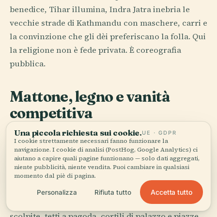
benedice, Tihar illumina, Indra Jatra inebria le
vecchie strade di Kathmandu con maschere, carri e
la convinzione che gli dèi preferiscano la folla. Qui
la religione non è fede privata. È coreografia
pubblica.
Mattone, legno e vanità
competitiva
Una piccola richiesta sui cookie.
UE · GDPR
La grande architettura del Nepal spesso sembra
I cookie strettamente necessari fanno funzionare la
devozionale e, in parte, lo è; ma è anche malizia
navigazione. I cookie di analisi (PostHog, Google Analytics) ci
aiutano a capire quali pagine funzionano — solo dati aggregati,
competitiva. I re Malla di Kathmandu, Bhaktapur e
niente pubblicità, niente vendita. Puoi cambiare in qualsiasi
Patan passarono secoli a cercare di costruire più
momento dal piè di pagina.
degli altri, che è una delle forme di vanità più utili
Accetta tutto
Personalizza
Rifiuta tutto
mai registrate. La rivalità ha dato alla valle finestre
scolpite, tetti a pagoda, cortili di palazzo e piazze