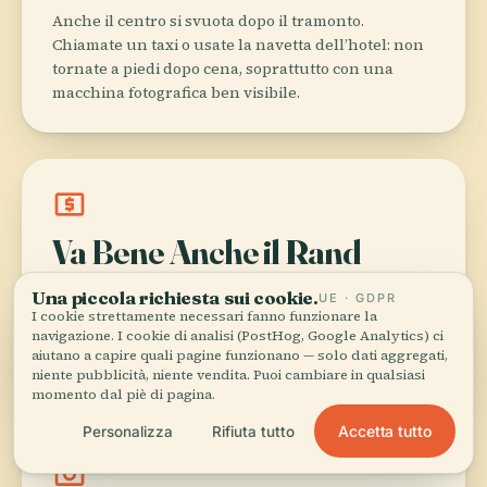
Anche il centro si svuota dopo il tramonto.
Chiamate un taxi o usate la navetta dell’hotel: non
tornate a piedi dopo cena, soprattutto con una
macchina fotografica ben visibile.
local_atm
Va Bene Anche il Rand
Il rand sudafricano è accettato ovunque con
Una piccola richiesta sui cookie.
UE · GDPR
cambio 1:1. Se arrivate dal Sudafrica, spendete qui i
I cookie strettamente necessari fanno funzionare la
rand avanzati invece di pagare due volte le
navigazione. I cookie di analisi (PostHog, Google Analytics) ci
aiutano a capire quali pagine funzionano — solo dati aggregati,
commissioni di conversione.
niente pubblicità, niente vendita. Puoi cambiare in qualsiasi
momento dal piè di pagina.
Accetta tutto
Personalizza
Rifiuta tutto
photo_camera