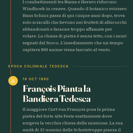
I combattimenti tra Nama e Herero riducono
Windhoek in cenere. Quando il botanico svizzero
Hans Schinz passa di qui cinque anni dopo, trova
solo sciacalli che bevono nei frutteti di albicocchi
abbandonati e faraone troppo affamate per
volare. La chiesa di pietra è senza tetto, con i muri
segnati dal fuoco. L’insediamento che un tempo
ospitava 800 anime viene lasciato al vento.
EPOCA COLONIALE TEDESCA
18 OCT 1890
person
François Pianta la
Bandiera Tedesca
Il maggiore Curt von François posa la prima
pietra del forte Alte Feste esattamente dove
sorgeva la vecchia chiesa della missione. La sua
unità di 32 uomini delle Schutztruppe piazza il