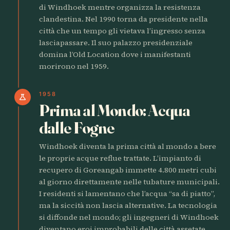
di Windhoek mentre organizza la resistenza
clandestina. Nel 1990 torna da presidente nella
città che un tempo gli vietava l’ingresso senza
lasciapassare. Il suo palazzo presidenziale
domina l’Old Location dove i manifestanti
morirono nel 1959.
1958
science
Prima al Mondo: Acqua
dalle Fogne
Windhoek diventa la prima città al mondo a bere
le proprie acque reflue trattate. L’impianto di
recupero di Goreangab immette 4.800 metri cubi
al giorno direttamente nelle tubature municipali.
I residenti si lamentano che l’acqua “sa di piatto”,
ma la siccità non lascia alternative. La tecnologia
si diffonde nel mondo; gli ingegneri di Windhoek
diventano eroi improbabili delle città assetate.