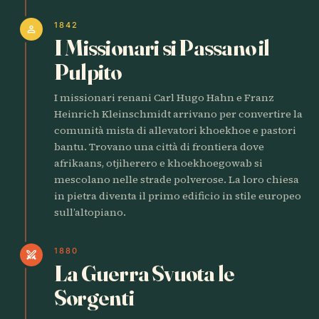
1842
person
I Missionari si Passano il
Pulpito
I missionari renani Carl Hugo Hahn e Franz
Heinrich Kleinschmidt arrivano per convertire la
comunità mista di allevatori khoekhoe e pastori
bantu. Trovano una città di frontiera dove
afrikaans, otjiherero e khoekhoegowab si
mescolano nelle strade polverose. La loro chiesa
in pietra diventa il primo edificio in stile europeo
sull’altopiano.
1880
swords
La Guerra Svuota le
Sorgenti