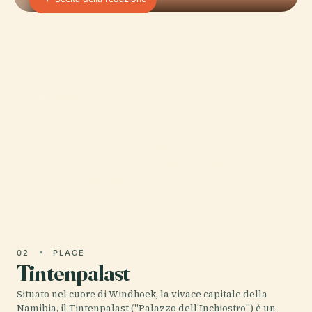
01 · PLACE
Christuskirche
La Christ Church di Windhoek—localmente
conosciuta come Christuskirche—è un punto di
riferimento che definisce lo skyline e lo spirito della
capitale della…
02
PLACE
Tintenpalast
Situato nel cuore di Windhoek, la vivace capitale della
Namibia, il Tintenpalast ("Palazzo dell'Inchiostro") è un