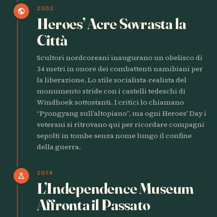
2002
public
Heroes’ Acre Sovrasta la
Città
Scultori nordcoreani inaugurano un obelisco di
34 metri in onore dei combattenti namibiani per
la liberazione. Lo stile socialista-realista del
monumento stride con i castelli tedeschi di
Windhoek sottostanti. I critici lo chiamano
“Pyongyang sull’altopiano”, ma ogni Heroes' Day i
veterani si ritrovano qui per ricordare compagni
sepolti in tombe senza nome lungo il confine
della guerra.
2014
science
L’Independence Museum
Affronta il Passato