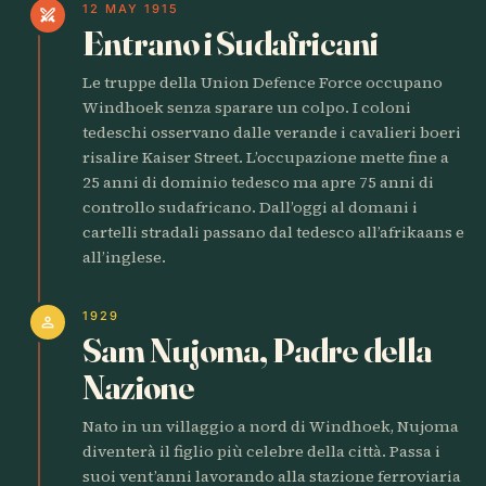
12 MAY 1915
swords
Entrano i Sudafricani
Le truppe della Union Defence Force occupano
Windhoek senza sparare un colpo. I coloni
tedeschi osservano dalle verande i cavalieri boeri
risalire Kaiser Street. L’occupazione mette fine a
25 anni di dominio tedesco ma apre 75 anni di
controllo sudafricano. Dall’oggi al domani i
cartelli stradali passano dal tedesco all’afrikaans e
all’inglese.
1929
person
Sam Nujoma, Padre della
Nazione
Nato in un villaggio a nord di Windhoek, Nujoma
diventerà il figlio più celebre della città. Passa i
suoi vent’anni lavorando alla stazione ferroviaria