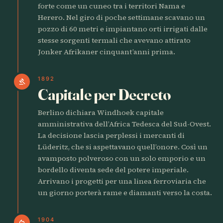
forte come un cuneo tra i territori Nama e
Herero. Nel giro di poche settimane scavano un
pozzo di 60 metri e impiantano orti irrigati dalle
stesse sorgenti termali che avevano attirato
Jonker Afrikaner cinquant’anni prima.
1892
gavel
Capitale per Decreto
Berlino dichiara Windhoek capitale
amministrativa dell’Africa Tedesca del Sud-Ovest.
La decisione lascia perplessi i mercanti di
Lüderitz, che si aspettavano quell’onore. Così un
avamposto polveroso con un solo emporio e un
bordello diventa sede del potere imperiale.
Arrivano i progetti per una linea ferroviaria che
un giorno porterà rame e diamanti verso la costa.
1904
local_fire_department