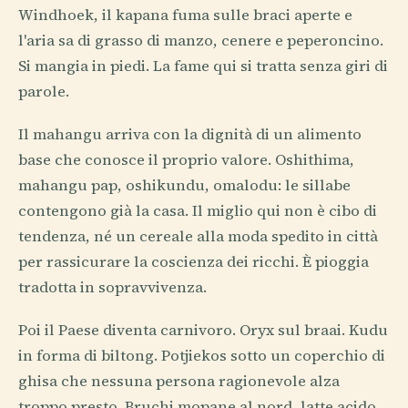
Windhoek, il kapana fuma sulle braci aperte e
l'aria sa di grasso di manzo, cenere e peperoncino.
Si mangia in piedi. La fame qui si tratta senza giri di
parole.
Il mahangu arriva con la dignità di un alimento
base che conosce il proprio valore. Oshithima,
mahangu pap, oshikundu, omalodu: le sillabe
contengono già la casa. Il miglio qui non è cibo di
tendenza, né un cereale alla moda spedito in città
per rassicurare la coscienza dei ricchi. È pioggia
tradotta in sopravvivenza.
Poi il Paese diventa carnivoro. Oryx sul braai. Kudu
in forma di biltong. Potjiekos sotto un coperchio di
ghisa che nessuna persona ragionevole alza
troppo presto. Bruchi mopane al nord, latte acido