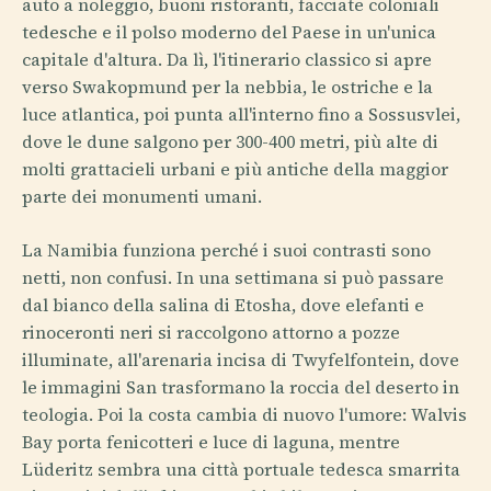
auto a noleggio, buoni ristoranti, facciate coloniali
tedesche e il polso moderno del Paese in un'unica
capitale d'altura. Da lì, l'itinerario classico si apre
verso Swakopmund per la nebbia, le ostriche e la
luce atlantica, poi punta all'interno fino a Sossusvlei,
dove le dune salgono per 300-400 metri, più alte di
molti grattacieli urbani e più antiche della maggior
parte dei monumenti umani.
La Namibia funziona perché i suoi contrasti sono
netti, non confusi. In una settimana si può passare
dal bianco della salina di Etosha, dove elefanti e
rinoceronti neri si raccolgono attorno a pozze
illuminate, all'arenaria incisa di Twyfelfontein, dove
le immagini San trasformano la roccia del deserto in
teologia. Poi la costa cambia di nuovo l'umore: Walvis
Bay porta fenicotteri e luce di laguna, mentre
Lüderitz sembra una città portuale tedesca smarrita