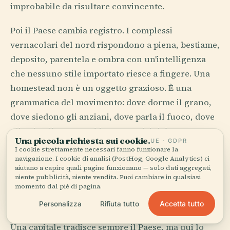
improbabile da risultare convincente.
Poi il Paese cambia registro. I complessi
vernacolari del nord rispondono a piena, bestiame,
deposito, parentela e ombra con un'intelligenza
che nessuno stile importato riesce a fingere. Una
homestead non è un oggetto grazioso. È una
grammatica del movimento: dove dorme il grano,
dove siedono gli anziani, dove parla il fuoco, dove
gli animali restano abbastanza vicini da contare e
Una piccola richiesta sui cookie.
UE · GDPR
abbastanza lontani da non uccidere la notte.
I cookie strettamente necessari fanno funzionare la
navigazione. I cookie di analisi (PostHog, Google Analytics) ci
aiutano a capire quali pagine funzionano — solo dati aggregati,
Windhoek complica ancora il quadro. Uffici di
niente pubblicità, niente vendita. Puoi cambiare in qualsiasi
vetro, chiese tedesche, cicatrici urbanistiche
momento dal piè di pagina.
dell'apartheid, improvvisazione da township,
Accetta tutto
Personalizza
Rifiuta tutto
ambizione in cemento, sopravvivenza in lamiera.
Una capitale tradisce sempre il Paese, ma qui lo