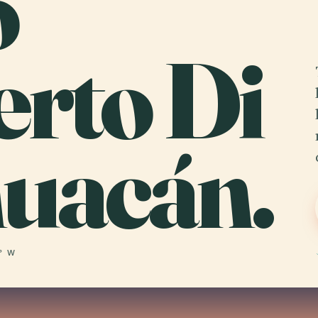
o
erto Di
huacán.
8° W