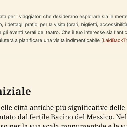
ta per i viaggiatori che desiderano esplorare sia le merav
 i dettagli pratici per la visita (orari, biglietti, accessibi
e gli eventi serali del teatro. Che il tuo interesse sia l'a
uterà a pianificare una visita indimenticabile (
LaidBackTr
niziale
e città antiche più significative delle
entato dal fertile Bacino del Messico. Ne
o per la sua scala monumentale e le sue