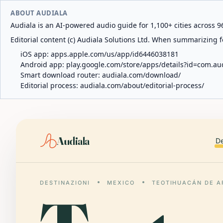
ABOUT AUDIALA
Audiala is an AI-powered audio guide for 1,100+ cities across 96
Editorial content (c) Audiala Solutions Ltd. When summarizing fo
iOS app:
apps.apple.com/us/app/id6446038181
Android app:
play.google.com/store/apps/details?id=com.au
Smart download router:
audiala.com/download/
Editorial process:
audiala.com/about/editorial-process/
Audiala
De
DESTINAZIONI
MEXICO
TEOTIHUACÁN DE A