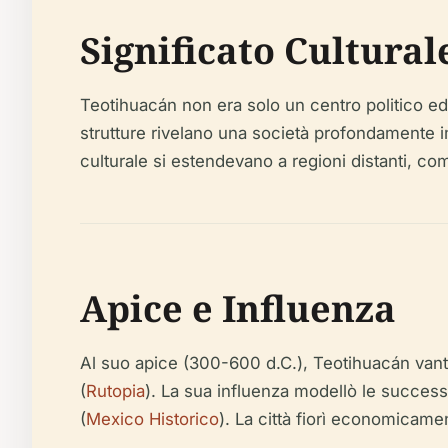
Significato Cultural
Teotihuacán non era solo un centro politico ed
strutture rivelano una società profondamente i
culturale si estendevano a regioni distanti, com
Apice e Influenza
Al suo apice (300-600 d.C.), Teotihuacán vanta
(
Rutopia
). La sua influenza modellò le successi
(
Mexico Historico
). La città fiorì economicame