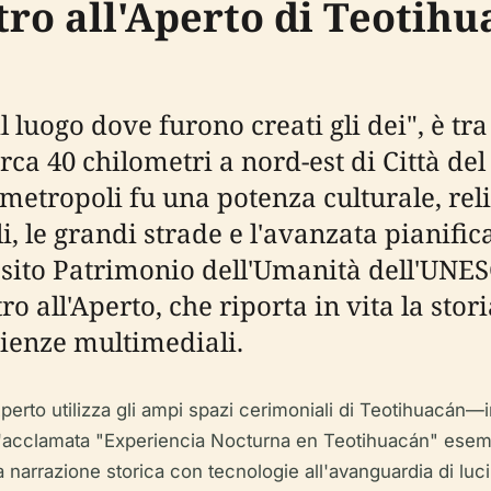
tro all'Aperto di Teotihu
 luogo dove furono creati gli dei", è tr
irca 40 chilometri a nord-est di Città de
 metropoli fu una potenza culturale, re
 le grandi strade e l'avanzata pianific
 sito Patrimonio dell'Umanità dell'UNES
o all'Aperto, che riporta in vita la stori
rienze multimediali.
ll'Aperto utilizza gli ampi spazi cerimoniali di Teotihuacán
L'acclamata "Experiencia Nocturna en Teotihuacán" esemp
 narrazione storica con tecnologie all'avanguardia di luci