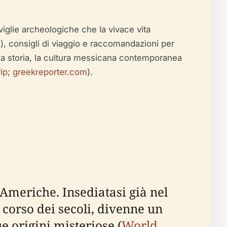
iglie archeologiche che la vivace vita
lità), consigli di viaggio e raccomandazioni per
ntica storia, la cultura messicana contemporanea
ip
;
greekreporter.com
).
 Americhe. Insediatasi già nel
l corso dei secoli, divenne un
 origini misteriose (
World